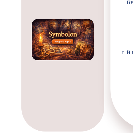
Б
1-й