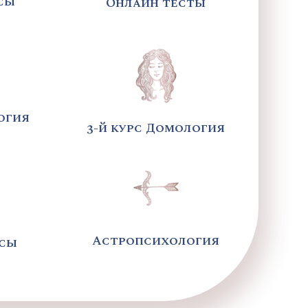
сы
Онлайн тесты
огия
3-й курс Домология
Астропсихология
рсы