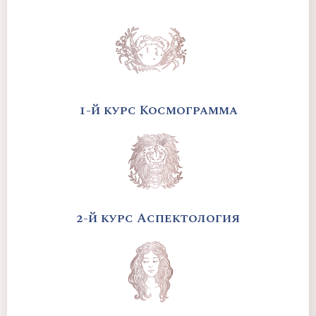
1-й курс Космограмма
2-й курс Аспектология