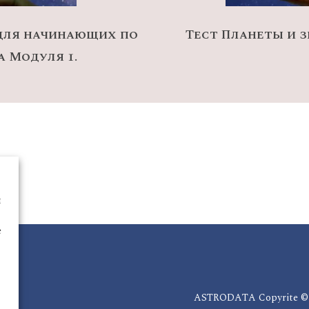
 для начинающих по
Тест Планеты и з
а Модуля 1.
ы
е
ASTRODATA Copyrite © 2