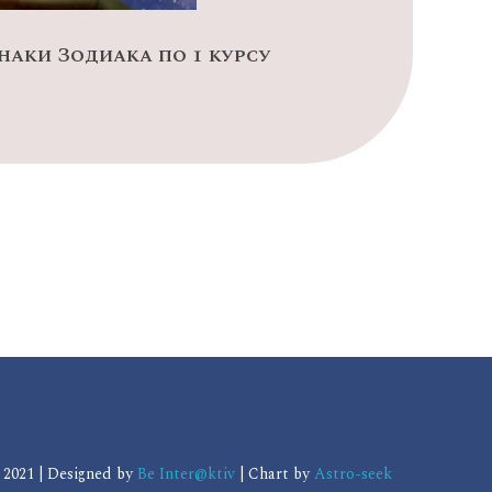
наки Зодиака по 1 курсу
021 | Designed by
Be Inter@ktiv
| Chart by
Astro-seek