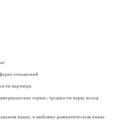
ые
 сферах отношений
ности партнёра
американские горки»; трудности пары; исход
туальном плане, в любовно-романтическом плане