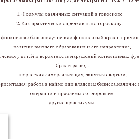
рограмме спрашивайте у администрации школы по э-по
Формулы различных ситуаций в гороскопе
Как практически определить по гороскопу:
финансовое благополучие или финансовый крах и причин
наличие высшего образования и его направление,
учения у детей и вероятность нарушений когнитивных фун
брак и развод.
творческая самореализация, занятия спортом,
риентация: работа в найме или владелец бизнеса,наличие 
операции и проблемы со здоровьем.
другие практикумы.
ы