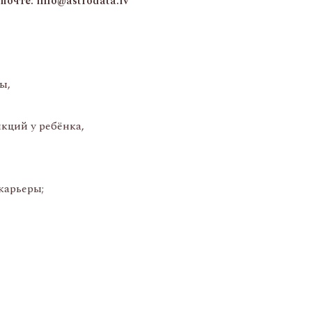
чте: info@astrodata.lv
ы,
кций у ребёнка,
карьеры;