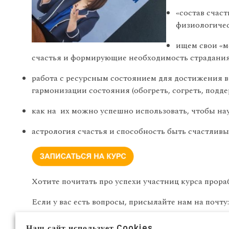
«состав счас
физиологичес
ищем свои «м
счастья и формирующие необходимость страдания
работа с ресурсным состоянием для достижения 
гармонизации состояния (обогреть, согреть, подде
как на их можно успешно использовать, чтобы нау
астрология счастья и способность быть счастлив
Хотите почитать про успехи участниц курса прор
Если у вас есть вопросы, присылайте нам на почту
Организатор: школа астропсихологии «Астродата»
Наш сайт использует Cookies