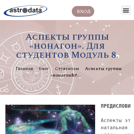
ВХОД
Аспекты группы
«нонагон». Для
студентов Модуль 8.
Главная
Блог
Студентам
Аспекты группы
«нонагон&#...
ПРЕДИСЛОВИЕ
Аспекты это плоть и кровь
натальная	мунданная	хорарная карта или карта обращений — всего лишь набросок																																																																		
