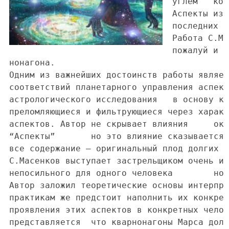
углем	который превращается в настоящую картину только после анализа аспектов.																																																																			

Аспекты изучены очень
последних	пожалуй	самыми неисследованными являются аспекты группы нонагона.																																																																		

Работа С.Масенкова — п
пожалуй	и в мировой	посвященная систематическому рассмотрению аспектов группы																																																																		

нонагона.																																																																				

Одним из важнейших достоинств работы является установление четких																							
соответствий планетарного управления аспектами. Это тесно связано с самим духом	
астрологического исследования	в основу которого кладутся планетарные принципы																																																																			

преломляющиеся и фильтрующиеся через характеристики знаков Зодиака	домов и																		
аспектов. Автор не скрывает влияния	оказанного на него трудом А.Подводного																																																																			

“Аспекты”	но это влияние сказывается лишь на архитектонике работы	тогда как																																																																		

все содержание — оригинальный плод долгих раздумий автора.																																				
С.Масенков выступает застрельщиком очень интересного цикла исследований													
непосильного для одного человека	но вполне по плечу коллективу исследователей.																																																																			

Автор заложил теоретические основы интерпретации аспектов группы нонагона										
практикам же предстоит наполнить их конкретным содержанием	обнаруживая																																
проявления этих аспектов в конкретных человеческих судьбах. Так	мне																									
представляется	что кварнонагоны Марса должны просматриваться в карте Аракчеева																																																																			
