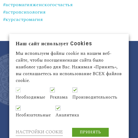
#астромагияженскогосчастья
#астропсихология
#курсастромагия
Наш сайт использует Cookies
Мы используем файлы cookie на нашем веб-
сайте, чтобы посещениенаше сайта было
наиболее удобно для Вас. Нажимая «Принять»,
вы соглашаетесь на использование ВСЕХ файлов
cookie.
Латвия, Рига,
+371 29942263
Электронный адрес:
info@astrodata.lv
Необходимые
Реклама
Производительность
ASTRODATA Copyrite © 2021 | Designed by
Be
Inter@ktiv
| Chart by
Astro-seek
Необязательные
Аналитика
НАСТРОЙКИ COOKIE
ПРИНЯТЬ