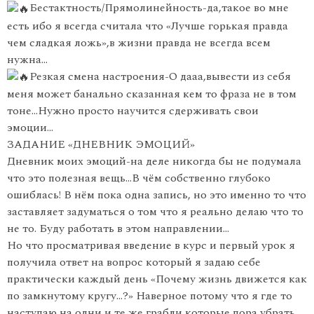
Бестактность/Прямолинейность-да,такое во мне
есть ибо я всегда считала что «Лучше горькая правда
чем сладкая ложь»,в жизни правда не всегда всем
нужна…
Резкая смена настроения-О дааа,вывести из себя
меня может банально сказанная кем то фраза не в том
тоне…Нужно просто научится сдерживать свои
эмоции…
ЗАДАНИЕ «ДНЕВНИК ЭМОЦИЙ»
Дневник моих эмоций-на деле никогда бы не подумала
что это полезная вещь…В чём собственно глубоко
ошиблась! В нём пока одна запись, но это именно то что
заставляет задуматься о том что я реально делаю что то
не то. Буду работать в этом направлении…
Но что просматривая введение в курс и первый урок я
получила ответ на вопрос который я задаю себе
практически каждый день «Почему жизнь движется как
по замкнутому кругу…?» Наверное потому что я где то
наступаю на одни и те же грабли которые пора убрать…