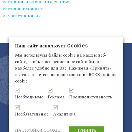
#астромагияженскогосчастья
#астропсихология
#курсастромагия
Наш сайт использует Cookies
Мы используем файлы cookie на нашем веб-
сайте, чтобы посещениенаше сайта было
наиболее удобно для Вас. Нажимая «Принять»,
вы соглашаетесь на использование ВСЕХ файлов
cookie.
Латвия, Рига,
+371 29942263
Электронный адрес:
info@astrodata.lv
Необходимые
Реклама
Производительность
ASTRODATA Copyrite © 2021 | Designed by
Be
Inter@ktiv
| Chart by
Astro-seek
Необязательные
Аналитика
НАСТРОЙКИ COOKIE
ПРИНЯТЬ