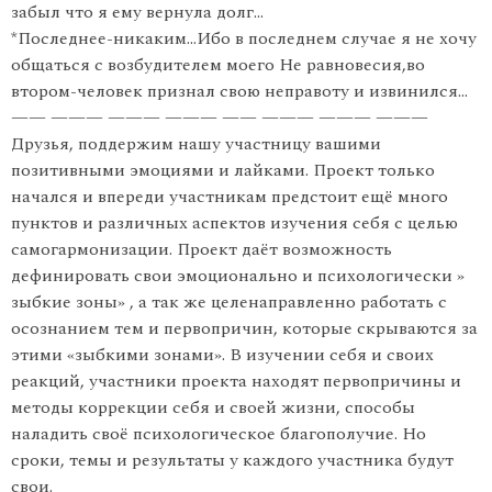
забыл что я ему вернула долг…
*Последнее-никаким…Ибо в последнем случае я не хочу
общаться с возбудителем моего Не равновесия,во
втором-человек признал свою неправоту и извинился…
—— ——— ——— ——— —— ——— ——— ———
Друзья, поддержим нашу участницу вашими
позитивными эмоциями и лайками. Проект только
начался и впереди участникам предстоит ещё много
пунктов и различных аспектов изучения себя с целью
самогармонизации. Проект даёт возможность
дефинировать свои эмоционально и психологически »
зыбкие зоны» , а так же целенаправленно работать с
осознанием тем и первопричин, которые скрываются за
этими «зыбкими зонами». В изучении себя и своих
реакций, участники проекта находят первопричины и
методы коррекции себя и своей жизни, способы
наладить своё психологическое благополучие. Но
сроки, темы и результаты у каждого участника будут
свои.