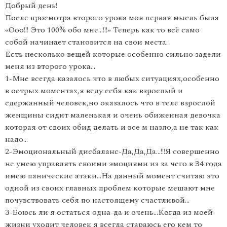
Добрый день!
После просмотра второго урока моя первая мысль была
«Ооо!!! Это 100% обо мне…!!!» Теперь как то всё само
собой начинает становится на свои места.
Есть несколько вещей которые особенно сильно задели
меня из второго урока…
1-Мне всегда казалось что в любых ситуациях,особенно
в острых моментах,я веду себя как взрослый и
сдержанный человек,но оказалось что в теле взрослой
женщины сидит маленькая и очень обиженная девочка
которая от своих обид делать и все м назло,а не так как
надо…
2-Эмоциональный дисбаланс-Да,Да,Да…!!!Я совершенно
не умею управлять своими эмоциями из за чего в 34 года
имею панические атаки…На данный момент считаю это
одной из своих главных проблем которые мешают мне
почувствовать себя по настоящему счастливой…
3-Боюсь ли я остаться одна-да и очень…Когда из моей
жизни уходит человек я всегда стараюсь его кем то