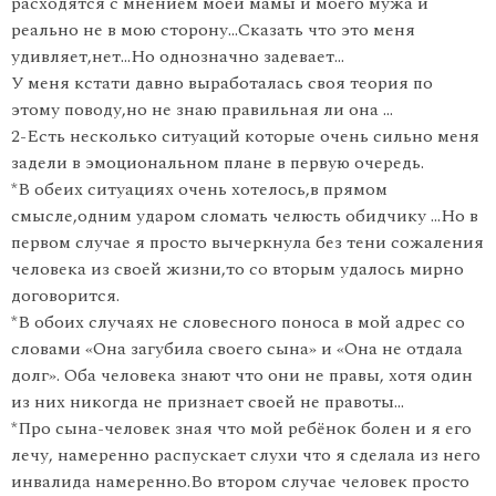
расходятся с мнением моей мамы и моего мужа и
реально не в мою сторону…Сказать что это меня
удивляет,нет…Но однозначно задевает…
У меня кстати давно выработалась своя теория по
этому поводу,но не знаю правильная ли она …
2-Есть несколько ситуаций которые очень сильно меня
задели в эмоциональном плане в первую очередь.
*В обеих ситуациях очень хотелось,в прямом
смысле,одним ударом сломать челюсть обидчику …Но в
первом случае я просто вычеркнула без тени сожаления
человека из своей жизни,то со вторым удалось мирно
договорится.
*В обоих случаях не словесного поноса в мой адрес со
словами «Она загубила своего сына» и «Она не отдала
долг». Оба человека знают что они не правы, хотя один
из них никогда не признает своей не правоты…
*Про сына-человек зная что мой ребёнок болен и я его
лечу, намеренно распускает слухи что я сделала из него
инвалида намеренно.Во втором случае человек просто