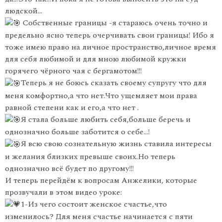
людской…
Собственные границы -я стараюсь очень точно и
предельно ясно теперь очерчивать свои границы! Ибо я
тоже имею право на личное пространство,личное время
для себя любимой и для мною любимой кружки
горячего чёрного чая с бергамотом!!!
Теперь я не боюсь сказать своему супругу что для
меня комфортно,а что нет.Что ущемляет мои прaва
равной степени как и его,а что нет .
Я стала больше любить себя,больше беречь и
однозначно больше заботится о себе…!
Я всю свою сознательную жизнь ставила интересы
и желания близких превыше своих.Но теперь
однозначно всё будет по другому!!!
И теперь перейдём к вопросам Анжелики, которые
прозвучали в этом видео уроке:
1-Из чего состоит женское счастье,что
изменилось? Для меня счастье начинается с пяти