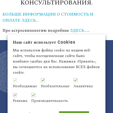
КОНСУЛЬТИРОВАНИЯ.
БОЛЬШЕ ИНФОРМАЦИИ О СТОИМОСТЬ И
ОПЛАТЕ ЗДЕСЬ…
Про астроспихологию подробнее
ЗДЕСЬ….
.
Наш сайт использует Cookies
Мы используем файлы cookie на нашем веб-
сайте, чтобы посещениенаше сайта было
наиболее удобно для Вас. Нажимая «Принять»,
вы соглашаетесь на использование ВСЕХ файлов
cookie.
Латвия, Рига,
+371 29942263
Электронный адрес:
info@astrodata.lv
Необходимые
Необязательные
Аналитика
ASTRODATA Copyrite © 2021 | Designed by
Be
Inter@ktiv
| Chart by
Astro-seek
Реклама
Производительность