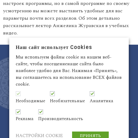
настроек программы, но в самой программе по своему
усмотрению вы можете выставить удобные для вас
параметры почти всех разделов. Об этом детально
рассказывает лектор Анжелика Журавская в учебных
видео.
Наш сайт использует Cookies
Мы используем файлы cookie на нашем веб-
сайте, чтобы посещениенаше сайта было
наиболее удобно для Вас. Нажимая «Принять»,
вы соглашаетесь на использование ВСЕХ файлов
cookie.
Латвия, Рига,
+371 29942263
Электронный адрес:
info@astrodata.lv
Необходимые
Необязательные
Аналитика
ASTRODATA Copyrite © 2021 | Designed by
Be
Inter@ktiv
| Chart by
Astro-seek
Реклама
Производительность
НАСТРОЙКИ COOKIE
ПРИНЯТЬ