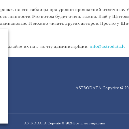
овке, но его таблицы про уровни проявлений отличные. У
я осознанности.Это потом будет очень важно. Ещё у Щито
одинаковые. И можно читать других авторов. Просто у Щи
присылайте их на э-почту администрfции:
info@astrodata.lv
ы
е
ASTRODATA Copyrite © 202
ASTRODATA Copyrite © 2024 Все права защищены