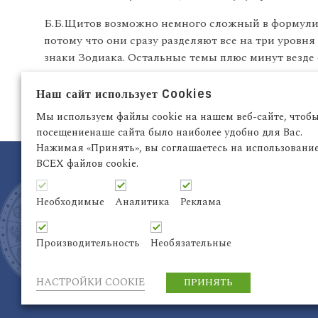
Б.Б.Щитов возможно немного сложный в формулир
потому что они сразу разделяют все на три уровн
знаки Зодиака. Остальные темы плюс минут везде 
Наш сайт использует Cookies
Есть ли у вас вопроcы про конcпекты? Если есть 
Мы используем файлы cookie на нашем веб-сайте, чтоб
посещениенаше сайта было наиболее удобно для Вас.
Нажимая «Принять», вы соглашаетесь на использовани
ВСЕХ файлов cookie.
Необходимые
Аналитика
Реклама
Латвия, Рига,
+371 29942263
Электронный адрес:
info@astrodata.lv
Производительность
Необязательные
НАСТРОЙКИ COOKIE
ПРИНЯТЬ