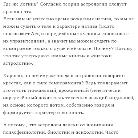
Где же логика? Согласно теории астрологии следует
правило что:
Если нам не известно время рождения натива, то мы не
можем судить о теле и характере натива (т.к.это
показывает Асц и определённые куспиды гороскопа с
их управителями) , а значит мы можем судить по
комограмме только о душе и её опыте. Почему? Потому
что так утверждают «умные книги» и «знатоки
астрологии».
Хорошо, но почему же тогда в астрологии говорят о
крестах, как о типе темперамента? Ведь темперамент —
это и есть уникальный, врождённый (генетически
определённый показатель телесных реакций индивида),
на основе которого потом, собственно говоря и
формируется характер и личность.
А потому , что астрологи далеки от понимания
психофизиологии, биологии и психологии. Часто