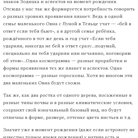
знаков Зодиака и аспектов на момент рождения.
Отсюда у нас так же формируется потребность говорить
о разных уровнях проявления планет. Ведь в одной
семье маленького Овна с Луной в Тельце учат — «бей в
ответ если тебя бьют», а в другой семье ребёнка,
рождённого в тот же день и год учат «Если тебя
ударили, никогда не бей в ответ сразу….подумай,
специально ли тебя ударили или нечаянно, поговорим
об этом»…Одна космограмма — разные проработки и
формы проявления тех же планет и аспектов. Одна
космограмма — разные гороскопы. Хотя во многом эти
два маленьких Овна будут схожи.
Так же, как два ростка от одного дерева, посаженные в
разные типы почвы и в разные климатические условия,
сохранят свой изначальный базовый вид, но будут
отличны в форме, размере, оттенке цвета листьев и т.д.
Значит уже в момент рождения (даже если астрологу не
известно точное время рождения) у натива есть и