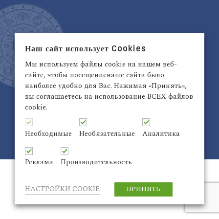
Наш сайт использует Cookies
Латвия, Рига,
+371 29942263
Электронный адрес:
info@astrodata.lv
Мы используем файлы cookie на нашем веб-
сайте, чтобы посещениенаше сайта было
ASTRODATA Copyrite © 2021 | Designed by
Be
наиболее удобно для Вас. Нажимая «Принять»,
Inter@ktiv
| Chart by
Astro-seek
вы соглашаетесь на использование ВСЕХ файлов
cookie.
Необходимые
Необязательные
Аналитика
ASTRODATA Copyrite © 2024 Все права защищены
Реклама
Производительность
НАСТРОЙКИ COOKIE
ПРИНЯТЬ