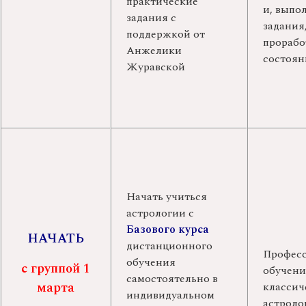
практические
и, выпо
задания с
задания
поддержкой от
прорабо
Анжелики
состоян
Журавской
Начать учиться
астрологии с
Базового курса
НАЧАТЬ
дистанционного
Профес
обучения
с группой 1
обучени
самостоятельно в
марта
классич
индивидуальном
астролог