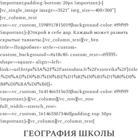
!important;padding-bottom: 20px !important;}»]
[vc_single_image image=»3521″ img_size=»400×300″]
[vc_column_text
css=».vc_custom_1598917815019{background-color: #f9f9f9
!important;}»]Открой в себе дар. Каждый может развить
скрытые таланты..[/vc_column_text][vc_btn
title=»Подробнее» style=»custom»
custom_background=»#a18c8f» custom_text=»#ffffff»
shape=»square» align=»left»
link=»url:https%3A%2F%2Fastrodata.lv%2Fezoterika%2F|title
:%D0%AD%D0%B7%D0%BE%D1%82%D0%B5%D1%80%D0%
B8%D0%BA%D0%B0||»
css=».vc_custom_1641466315633{background-color: #f9f9f9
!important;}»][/vc_column][/vc_row][vc_row
full_width=»stretch_row»
css=».vc_custom_1614633073460{padding-top: 50px
!important;}»][vc_column][vc_column_text]
ГЕОГРАФИЯ ШКОЛЫ