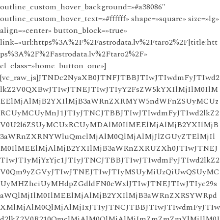
outline_custom_hover_background=»#a38086″
outline_custom_hover_text=»#ffffff» shape=»square» size=»lg»
align=»center» button_block=»true»
link=»url:https%3A%2F%2Fastrodata.lv%2Ftaro2%2F|title:htt
ps%3A%2F%2Fastrodata.lv%2Ftaro2%2F»
el_class=»home_button_one»]
[vc_raw_js]JTNDc2NyaXB0JTNFJTBBJTIwJTIwdmFyJTIwd2
lkZ2V0QXBwJTIwJTNEJTIwJTIyY2FsZW5kYXIlMjIlM0IlM
EElMjAlMjB2YXIlMjB3aWRnZXRMYW5ndWFnZSUyMCUz
RCUyMCUyMnJ1JTIyJTNCJTBBJTIwJTIwdmFyJTIwd2lkZ2
V0U2l6ZSUyMCUzRCUyMDAlM0IlMEElMjAlMjB2YXIlMjB
3aWRnZXRNYWluQmclMjAlM0QlMjAlMjJlZGUyZTElMjIl
M0IlMEElMjAlMjB2YXIlMjB3aWRnZXRUZXh0JTIwJTNEJ
TIwJTIyMjYzYjc1JTIyJTNCJTBBJTIwJTIwdmFyJTIwd2lkZ2
V0Qm9yZGVyJTIwJTNEJTIwJTIyMSUyMiUzQiUwQSUyMC
UyMHZhciUyMHdpZGdldFN0eWxlJTIwJTNEJTIwJTIyc29s
aWQlMjIlM0IlMEElMjAlMjB2YXIlMjB3aWRnZXRSYWRpd
XMlMjAlM0QlMjAlMjIxJTIyJTNCJTBBJTIwJTIwdmFyJTIw
d2lkZ2V0R210QmclMjAlM0QlMjAlMjJmZmZmZmYlMjIlM0I