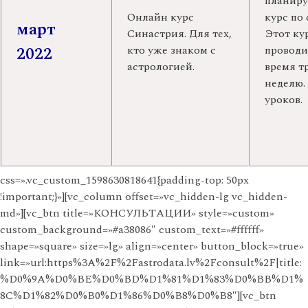
планиру
Онлайн курс
курс по
март
Синастрия.
Для тех,
Этот ку
2022
кто уже знаком с
проводи
астрологией.
время тр
неделю.
уроков.
css=».vc_custom_1598630818641{padding-top: 50px
!important;}»][vc_column offset=»vc_hidden-lg vc_hidden-
md»][vc_btn title=»КОНСУЛЬТАЦИИ» style=»custom»
custom_background=»#a38086″ custom_text=»#ffffff»
shape=»square» size=»lg» align=»center» button_block=»true»
link=»url:https%3A%2F%2Fastrodata.lv%2Fconsult%2F|title:
%D0%9A%D0%BE%D0%BD%D1%81%D1%83%D0%BB%D1%
8C%D1%82%D0%B0%D1%86%D0%B8%D0%B8″][vc_btn