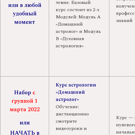
темпе. Базовый
или
в любой
получе
курс состоит из 2-х
удобный
профес
Модулей: Модуль А
знаний
момент
«Домашний
астролог» и Модуль
В «Духовная
астрология»
Курс астрологии
Набор
с
«Домашний
астролог»
группой
1
Обучение:
марта 2022
дистанционно
Курс — 
смотрите
или
нулевог
видеоуроки и
начальн
НАЧАТЬ в