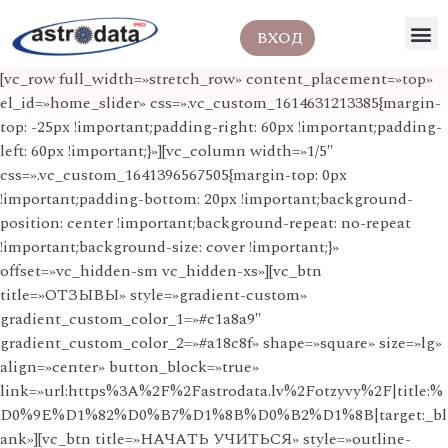
ВХОД
[vc_row full_width=»stretch_row» content_placement=»top»
el_id=»home_slider» css=».vc_custom_1614631213385{margin-
top: -25px !important;padding-right: 60px !important;padding-
left: 60px !important;}»][vc_column width=»1/5″
css=».vc_custom_1641396567505{margin-top: 0px
!important;padding-bottom: 20px !important;background-
position: center !important;background-repeat: no-repeat
!important;background-size: cover !important;}»
offset=»vc_hidden-sm vc_hidden-xs»][vc_btn
title=»ОТЗЫВЫ» style=»gradient-custom»
gradient_custom_color_1=»#c1a8a9″
gradient_custom_color_2=»#a18c8f» shape=»square» size=»lg»
align=»center» button_block=»true»
link=»url:https%3A%2F%2Fastrodata.lv%2Fotzyvy%2F|title:%
D0%9E%D1%82%D0%B7%D1%8B%D0%B2%D1%8B|target:_bl
ank»][vc_btn title=»НАЧАТЬ УЧИТЬСЯ» style=»outline-