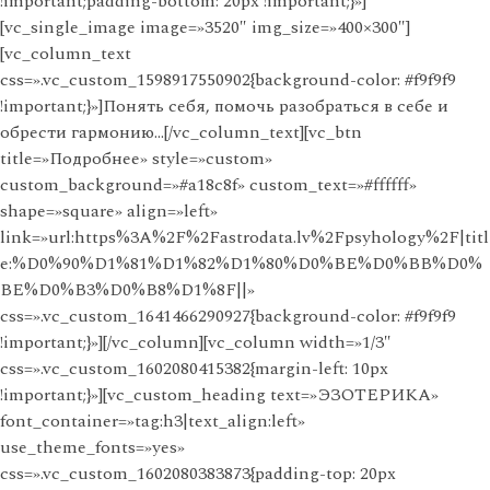
!important;padding-bottom: 20px !important;}»]
[vc_single_image image=»3520″ img_size=»400×300″]
[vc_column_text
css=».vc_custom_1598917550902{background-color: #f9f9f9
!important;}»]Понять себя, помочь разобраться в себе и
обрести гармонию…[/vc_column_text][vc_btn
title=»Подробнее» style=»custom»
custom_background=»#a18c8f» custom_text=»#ffffff»
shape=»square» align=»left»
link=»url:https%3A%2F%2Fastrodata.lv%2Fpsyhology%2F|titl
e:%D0%90%D1%81%D1%82%D1%80%D0%BE%D0%BB%D0%
BE%D0%B3%D0%B8%D1%8F||»
css=».vc_custom_1641466290927{background-color: #f9f9f9
!important;}»][/vc_column][vc_column width=»1/3″
css=».vc_custom_1602080415382{margin-left: 10px
!important;}»][vc_custom_heading text=»ЭЗОТЕРИКА»
font_container=»tag:h3|text_align:left»
use_theme_fonts=»yes»
css=».vc_custom_1602080383873{padding-top: 20px