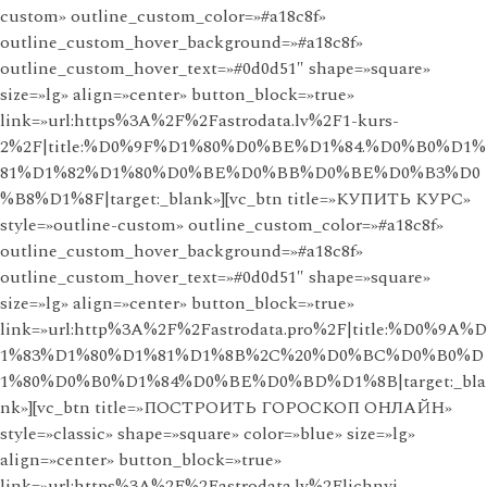
custom» outline_custom_color=»#a18c8f»
outline_custom_hover_background=»#a18c8f»
outline_custom_hover_text=»#0d0d51″ shape=»square»
size=»lg» align=»center» button_block=»true»
link=»url:https%3A%2F%2Fastrodata.lv%2F1-kurs-
2%2F|title:%D0%9F%D1%80%D0%BE%D1%84.%D0%B0%D1%
81%D1%82%D1%80%D0%BE%D0%BB%D0%BE%D0%B3%D0
%B8%D1%8F|target:_blank»][vc_btn title=»КУПИТЬ КУРС»
style=»outline-custom» outline_custom_color=»#a18c8f»
outline_custom_hover_background=»#a18c8f»
outline_custom_hover_text=»#0d0d51″ shape=»square»
size=»lg» align=»center» button_block=»true»
link=»url:http%3A%2F%2Fastrodata.pro%2F|title:%D0%9A%D
1%83%D1%80%D1%81%D1%8B%2C%20%D0%BC%D0%B0%D
1%80%D0%B0%D1%84%D0%BE%D0%BD%D1%8B|target:_bla
nk»][vc_btn title=»ПОСТРОИТЬ ГОРОСКОП ОНЛАЙН»
style=»classic» shape=»square» color=»blue» size=»lg»
align=»center» button_block=»true»
link=»url:https%3A%2F%2Fastrodata.lv%2Flichnyj-