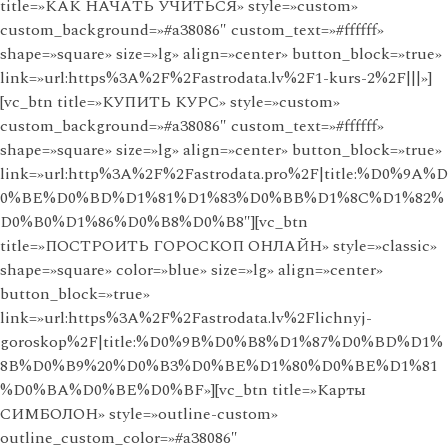
title=»КАК НАЧАТЬ УЧИТЬСЯ» style=»custom»
custom_background=»#a38086″ custom_text=»#ffffff»
shape=»square» size=»lg» align=»center» button_block=»true»
link=»url:https%3A%2F%2Fastrodata.lv%2F1-kurs-2%2F|||»]
[vc_btn title=»КУПИТЬ КУРС» style=»custom»
custom_background=»#a38086″ custom_text=»#ffffff»
shape=»square» size=»lg» align=»center» button_block=»true»
link=»url:http%3A%2F%2Fastrodata.pro%2F|title:%D0%9A%D
0%BE%D0%BD%D1%81%D1%83%D0%BB%D1%8C%D1%82%
D0%B0%D1%86%D0%B8%D0%B8″][vc_btn
title=»ПОСТРОИТЬ ГОРОСКОП ОНЛАЙН» style=»classic»
shape=»square» color=»blue» size=»lg» align=»center»
button_block=»true»
link=»url:https%3A%2F%2Fastrodata.lv%2Flichnyj-
goroskop%2F|title:%D0%9B%D0%B8%D1%87%D0%BD%D1%
8B%D0%B9%20%D0%B3%D0%BE%D1%80%D0%BE%D1%81
%D0%BA%D0%BE%D0%BF»][vc_btn title=»Карты
СИМБОЛОН» style=»outline-custom»
outline_custom_color=»#a38086″