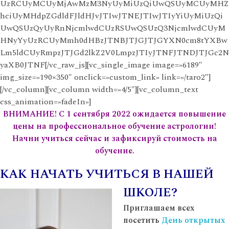
UzRCUyMCUyMjAwMzM3NyUyMiUzQiUwQSUyMCUyMHZ
hciUyMHdpZGdldFJldHJvJTIwJTNEJTIwJTIyYiUyMiUzQi
UwQSUzQyUyRnNjcmlwdCUzRSUwQSUzQ3NjcmlwdCUyM
HNyYyUzRCUyMmh0dHBzJTNBJTJGJTJGYXN0cm8tYXBw
Lm5ldCUyRmpzJTJGd2lkZ2V0LmpzJTIyJTNFJTNDJTJGc2N
yaXB0JTNF[/vc_raw_js][vc_single_image image=»6189″
img_size=»190×350″ onclick=»custom_link» link=»/taro2″]
[/vc_column][vc_column width=»4/5″][vc_column_text
css_animation=»fadeIn»]
ВНИМАНИЕ!
С 1 сентября 2022 ожидается повышение
цены на профессиональное обучение астрологии!
Начни учиться сейчас и зафиксируй стоимость на
обучение.
КАК НАЧАТЬ УЧИТЬСЯ В НАШЕЙ
ШКОЛЕ?
Приглашаем всех
посетить
День открытых