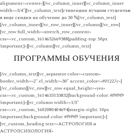
alignment=»center»][/vc_column_inner][vc_column_inner
width=»3/4″][vc_column_text]стипендии лучшим студентам
в виде скидки на обучение до 30 %[/vc_column_text]
[/vc_column_inner][/vc_row_inner][/vc_column][/vc_row]
[vc_row full_width=»stretch_row_content»
css=».vc_custom_1614632669388{padding-top: 50px
!important;}»][vc_column][vc_column_text]
ПРОГРАММЫ ОБУЧЕНИЯ
[/vc_column_text][vc_separator color=»custom»
border_width=»2″ el_width=»30″ accent_color=»#01227c»]
[/vc_column][/vc_row][vc_row equal_height=»yes»
css=».vc_custom_1614633133832{background-color: #f9f9f9
!important;}»][vc_column width=»1/3″
css=».vc_custom_1602080404694{margin-right: 10px
!important;background-color: #f9f9f9 !important;}»]
[vc_custom_heading text=»АСТРОЛОГИЯ и
АСТРОПСИХОЛОГИЯ»