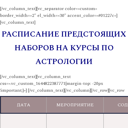
[/vc_column_text][vc_separator color=»custom»
border_width=»2″ el_width=»30″ accent_color=»#01227c»]
[vc_column_text]
РАСПИСАНИЕ ПРЕДСТОЯЩИХ
НАБОРОВ НА КУРСЫ ПО
АСТРОЛОГИИ
[/vc_column_text][vc_column_text
css=».vc_custom_1644822387771{margin-top: -20px
!important;}»]
[/vc_column_text][/vc_column][/vc_row][vc_row
ДАТА
МЕРОПРИЯТИЕ
СО