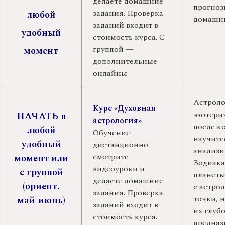
делаете домашние
прогноз
задания. Проверка
любой
домашни
заданий входит в
удобный
стоимость курса. С
группой —
момент
дополнительные
онлайны
Астрол
Курс «Духовная
эзотери
НАЧАТЬ в
астрология»
после к
любой
Обучение:
научите
удобный
дистанционно
анализи
смотрите
момент или
Зодиака
видеоуроки и
с группой
планеты
делаете домашние
(ориент.
с астро
задания. Проверка
точки, 
май-июнь)
заданий входит в
их глуб
стоимость курса.
предназ