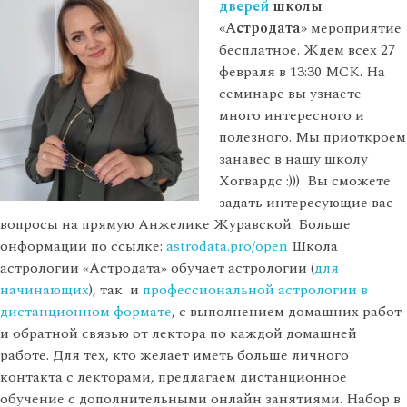
дверей
школы
«Астродата»
мероприятие
бесплатное. Ждем всех 27
февраля в 13:30 МСК. На
семинаре вы узнаете
много интересного и
полезного. Мы приоткроем
занавес в нашу школу
Хогвардс :))) Вы сможете
задать интересующие вас
вопросы на прямую Анжелике Журавской. Больше
онформации по ссылке:
astrodata.pro/open
Школа
астрологии «Астродата» обучает астрологии (
для
начинающих
), так и
профессиональной астрологии в
дистанционном формате
, с выполнением домашних работ
и обратной связью от лектора по каждой домашней
работе. Для тех, кто желает иметь больше личного
контакта с лекторами, предлагаем дистанционное
обучение с дополнительными онлайн занятиями. Набор в