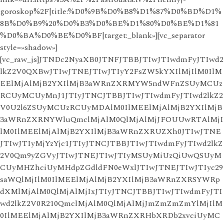
goroskop%2F|title:%D0%9B%D0%B8%D1%87%D0%BD%D1%
8B%D0%B9%20%D0%B3%D0%BE%D1%80%D0%BE%D1%81
%D0%BA%D0%BE%D0%BF|target:_blank»][vc_separator
style=»shadow»]
[vc_raw_js]JTNDc2NyaXB0JTNFJTBBJTIwJTIwdmFyJTIwd2
lkZ2V0QXBwJTIwJTNEJTIwJTIyY2FsZW5kYXIlMjIlM0IlM
EElMjAlMjB2YXIlMjB3aWRnZXRMYW5ndWFnZSUyMCUz
RCUyMCUyMnJ1JTIyJTNCJTBBJTIwJTIwdmFyJTIwd2lkZ2
V0U2l6ZSUyMCUzRCUyMDAlM0IlMEElMjAlMjB2YXIlMjB
3aWRnZXRNYWluQmclMjAlM0QlMjAlMjJFOUUwRTAlMjI
lM0IlMEElMjAlMjB2YXIlMjB3aWRnZXRUZXh0JTIwJTNE
JTIwJTIyMjYzYjc1JTIyJTNCJTBBJTIwJTIwdmFyJTIwd2lkZ
2V0Qm9yZGVyJTIwJTNEJTIwJTIyMSUyMiUzQiUwQSUyM
CUyMHZhciUyMHdpZGdldFN0eWxlJTIwJTNEJTIwJTIyc29
saWQlMjIlM0IlMEElMjAlMjB2YXIlMjB3aWRnZXRSYWRp
dXMlMjAlM0QlMjAlMjIxJTIyJTNCJTBBJTIwJTIwdmFyJTI
wd2lkZ2V0R210QmclMjAlM0QlMjAlMjJmZmZmZmYlMjIlM
0IlMEElMjAlMjB2YXIlMjB3aWRnZXRHbXRDb2xvciUyMC