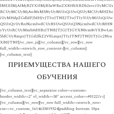
lMEElMjAlMjB2YXIlMjB3aWRnZXRHbXRDb2xvciUyMCUz
RCUyMCUyMjAwMzM3NyUyMiUzQiUwQSUyMCUyMHZhc
iUyMHdpZGdldFJldHJvJTIwJTNEJTIwJTIyYiUyMiUzQiUw
QSUzQyUyRnNjcmlwdCUzRSUwQSUzQ3NjcmlwdCUyMHN
yYyUzRCUyMmh0dHBzJTNBJTJGJTJGYXN0cm8tYXBwLm
5ldCUyRmpzJTJGd2lkZ2V0LmpzJTIyJTNFJTNDJTJGc2Nya
XB0JTNF[/vc_raw_js][/vc_column][/vc_row][vc_row
full_width=»stretch_row_content»][vc_column]
[vc_column_text]
ПРИЕМУЩЕСТВА НАШЕГО
ОБУЧЕНИЯ
[/vc_column_text][vc_separator color=»custom»
border_width=»2″ el_width=»30″ accent_color=»#01227c»]
[/vc_column][/vc_row][vc_row full_width=»stretch_row»
css=».vc_custom_1614633019324{padding-bottom: 10px