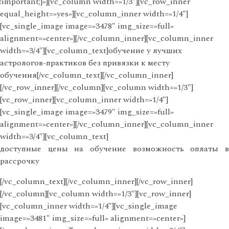
!important;}»][vc_column width=»1/3″][vc_row_inner
equal_height=»yes»][vc_column_inner width=»1/4″]
[vc_single_image image=»3478″ img_size=»full»
alignment=»center»][/vc_column_inner][vc_column_inner
width=»3/4″][vc_column_text]обучение у лучших
астрологов-практиков без привязки к месту
обучения[/vc_column_text][/vc_column_inner]
[/vc_row_inner][/vc_column][vc_column width=»1/3″]
[vc_row_inner][vc_column_inner width=»1/4″]
[vc_single_image image=»3479″ img_size=»full»
alignment=»center»][/vc_column_inner][vc_column_inner
width=»3/4″][vc_column_text]
доступные цены на обучение возможность оплаты в
рассрочку
[/vc_column_text][/vc_column_inner][/vc_row_inner]
[/vc_column][vc_column width=»1/3″][vc_row_inner]
[vc_column_inner width=»1/4″][vc_single_image
image=»3481″ img_size=»full» alignment=»center»]