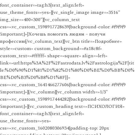
font_container=»tag:h3|text_align:left»
use_theme_fonts=»yes»][vc_single_image image=»3516″
img_size=»400×300″][vc_column_text
css=».vc_custom_1598917728639{background-color: #f9f9f9
!important;}»]Хочешь помогать людям – получи
профессию[/vc_column_text][vc_btn title=»Подробнее»
style=»custom» custom_background=»#a18c8f»
custom_text=»#ffffff» shape=»square» align=»left»
link=»url:https%3A%2F%2Fastrodata.lv%2Fastrologija%2F|tit
le:%D0%90%D1%81%D1%82%D1%80%D0%BE%D0%BB%D0%
BE%D0%B3%D0%B8%D1%8F||»
css=».vc_custom_1641466277606{background-color: #f9f9f9
!important;}»][/vc_column][vc_column width=»1/3″
css=».vc_custom_1598917444282{background-color: #f9f9f9
!important;}»][vc_custom_heading text=»ПСИХОЛОГИЯ»
font_container=»tag:h3|text_align:left»
use_theme_fonts=»yes»
css=».vc_custom_1602080306934{padding-top: 20px