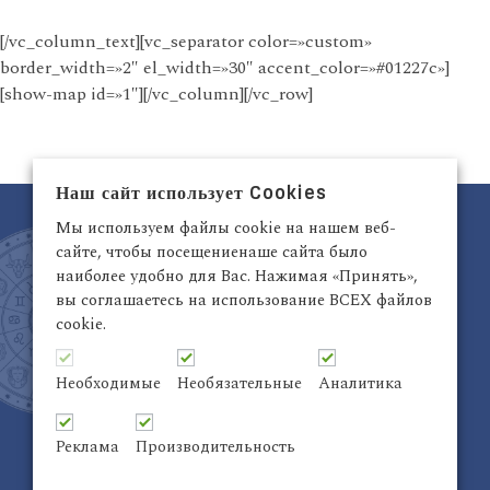
[/vc_column_text][vc_separator color=»custom»
border_width=»2″ el_width=»30″ accent_color=»#01227c»]
[show-map id=»1″][/vc_column][/vc_row]
Наш сайт использует Cookies
Мы используем файлы cookie на нашем веб-
сайте, чтобы посещениенаше сайта было
наиболее удобно для Вас. Нажимая «Принять»,
вы соглашаетесь на использование ВСЕХ файлов
cookie.
Латвия, Рига,
+371 29942263
Электронный адрес:
info@astrodata.lv
Необходимые
Необязательные
Аналитика
ASTRODATA Copyrite © 2021 | Designed by
Be
Inter@ktiv
| Chart by
Astro-seek
Реклама
Производительность