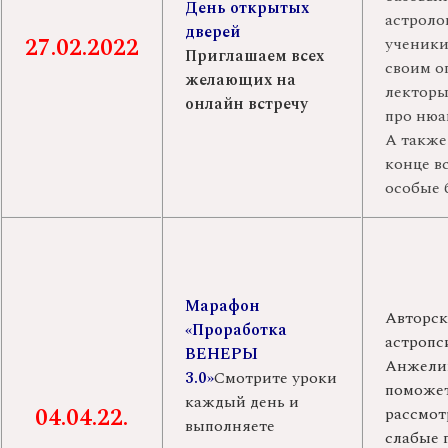
День открытых
астроло
дверей
27.02.2022
ученики
Приглашаем всех
своим о
желающих на
лекторы
онлайн встречу
про нюа
А такж
конце в
особые 
Марафон
Авторск
«Проработка
астропс
ВЕНЕРЫ
Анжели
3.0»
Смотрите уроки
поможет
каждый день и
04.04.22.
рассмот
выполняете
слабые 