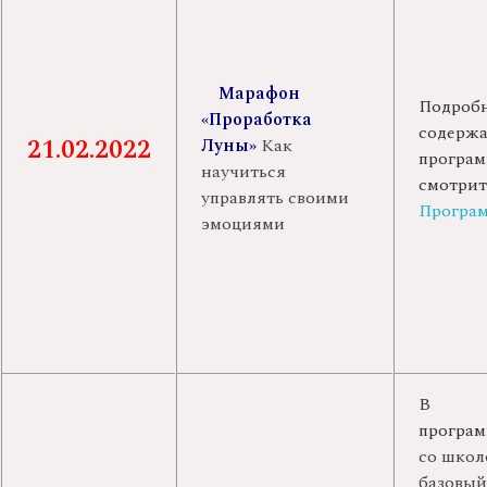
Марафон
Подробн
«Проработка
содерж
21.02.2022
Луны»
Как
програм
научиться
смотрит
управлять своими
Програ
эмоциями
В
програм
со школ
базовый