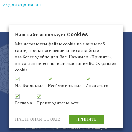
#курсастромагия
Наш сайт использует Cookies
Мы используем файлы cookie на нашем веб-
сайте, чтобы посещениенаше сайта было
наиболее удобно для Вас. Нажимая «Принять»,
вы соглашаетесь на использование ВСЕХ файлов
cookie.
Латвия, Рига,
+371 29942263
Электронный адрес:
info@astrodata.lv
Необходимые
Необязательные
Аналитика
ASTRODATA Copyrite © 2021 | Designed by
Be
Inter@ktiv
| Chart by
Astro-seek
Реклама
Производительность
НАСТРОЙКИ COOKIE
ПРИНЯТЬ
ASTRODATA Copyrite © 2024 Все права защищены