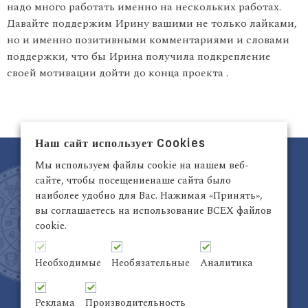
надо много работать именно на нескольких работах.
Давайте поддержим Ирину вашими не только лайками,
но и именно позитивными комментариями и словами
поддержки, что бы Ирина получила подкрепление
своей мотивации дойти до конца проекта .
Наш сайт использует Cookies
Мы используем файлы cookie на нашем веб-
сайте, чтобы посещениенаше сайта было
наиболее удобно для Вас. Нажимая «Принять»,
вы соглашаетесь на использование ВСЕХ файлов
cookie.
Латвия, Рига,
+371 29942263
Электронный адрес:
info@astrodata.lv
Необходимые
Необязательные
Аналитика
ASTRODATA Copyrite © 2021 | Designed by
Be
Inter@ktiv
| Chart by
Astro-seek
Реклама
Производительность