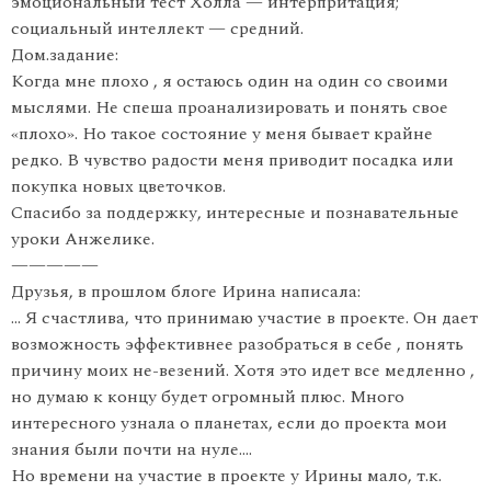
эмоциональный тест Холла — интерпритация;
социальный интеллект — средний.
Дом.задание:
Когда мне плохо , я остаюсь один на один со своими
мыслями. Не спеша проанализировать и понять свое
«плохо». Но такое состояние у меня бывает крайне
редко. В чувство радости меня приводит посадка или
покупка новых цветочков.
Спасибо за поддержку, интересные и познавательные
уроки Анжелике.
—————
Друзья, в прошлом блоге Ирина написала:
… Я счастлива, что принимаю участие в проекте. Он дает
возможность эффективнее разобраться в себе , понять
причину моих не-везений. Хотя это идет все медленно ,
но думаю к концу будет огромный плюс. Много
интересного узнала о планетах, если до проекта мои
знания были почти на нуле….
Но времени на участие в проекте у Ирины мало, т.к.