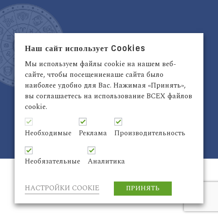
Наш сайт использует Cookies
Латвия, Рига,
+371 29942263
Электронный адрес:
info@astrodata.lv
Мы используем файлы cookie на нашем веб-
сайте, чтобы посещениенаше сайта было
ASTRODATA Copyrite © 2021 | Designed by
Be
наиболее удобно для Вас. Нажимая «Принять»,
Inter@ktiv
| Chart by
Astro-seek
вы соглашаетесь на использование ВСЕХ файлов
cookie.
Необходимые
Реклама
Производительность
ASTRODATA Copyrite © 2024 Все права защищены
Необязательные
Аналитика
НАСТРОЙКИ COOKIE
ПРИНЯТЬ