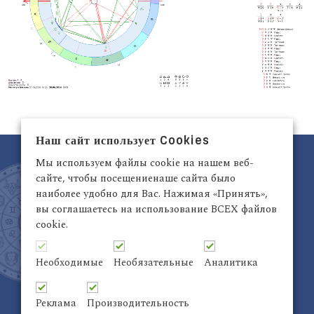
Наш сайт использует Cookies
Мы используем файлы cookie на нашем веб-
сайте, чтобы посещениенаше сайта было
наиболее удобно для Вас. Нажимая «Принять»,
вы соглашаетесь на использование ВСЕХ файлов
cookie.
Латвия, Рига,
+371 29942263
Электронный адрес:
info@astrodata.lv
Необходимые
Необязательные
Аналитика
ASTRODATA Copyrite © 2021 | Designed by
Be
Inter@ktiv
| Chart by
Astro-seek
Реклама
Производительность