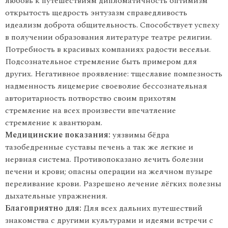
любовь к путешествиям дипломатичность оптимизм
открытость щедрость энтузазм справедливость
идеализм доброта общительность. Способствует успеху
в получении образования литературе театре религии.
Потребность в красивых компаниях радости весельи.
Подсознательное стремление быть примером для
других. Негативное проявление: тщеславие помпезность
надменность лицемерие своеволие бессознательная
авторитарность потворство своим прихотям
стремление на всех произвести впечатление
стремление к авантюрам.
Медицинские показания:
уязвимы бёдра
тазобедренные суставы печень а так же легкие и
нервная система. Противопоказано лечить болезни
печени и крови; опасны операции на желчном пузыре
переливание крови. Разрешено лечение лёгких полезны
дыхательные упражнения.
Благоприятно для:
Для всех дальних путешествий
знакомства с другими культурами и идеями встречи с