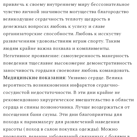
привлечь к своему внутреннему миру бессознательное
чувство личной значимости могущества благородство
великодушие сердечность теплоту щедрость в
денежных вопросах любовь к успеху и славе
организаторские способности. Любовь к исскуству
развлечениям удовольствиям играм спорту. Таким
людям крайне важна похвала и комплименты.
Негативное проявление: самоуверенность манерность
поведения тщеславие высокомерие демонстративность
заносчивость гордыня своеволие любовь командовать.
Медицинские показания:
Уязвимо сердце. Велика
вероятность возникновения инфарктов сердечно-
сосудистой недостаточности. В эти дни крайне не
рекомендовано хирургическое вмешательство в области
сердца и спины позвоночника. Лучше воздержаться от
посещения бани сауны. Эти дни благоприятны для
похода к парикмахеру для развлечений наведения
красоты ( поход в салон покупка одежды). Можно
проводить лечение заболеваний связанных с болями в