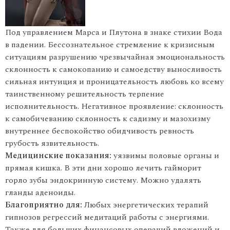
Под управлением Марса и Плутона в знаке стихии Вода
в падении. Бессознательное стремление к кризисным
ситуациям разрушению чрезвычайная эмоциональность
склонность к самокопанию и самоедству выносливость
сильная интуиция и проницательность любовь ко всему
таинственному решительность терпение
исполнительность. Негативное проявление: склонность
к самобичеванию склонность к садизму и мазохизму
внутреннее беспокойство обидчивость ревность
грубость язвительность.
Медицинские показания:
уязвимы половые органы и
прямая кишка. В эти дни хорошо лечить гайморит
горло зубы эндокринную систему. Можно удалять
гланды аденоиды.
Благоприятно для:
Любых энергетических терапий
гипнозов регрессий медитаций работы с энергиями.
Также для больших финансовых операций вложений и