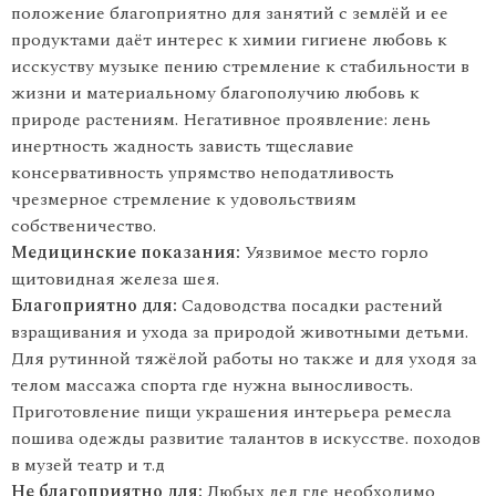
положение благоприятно для занятий с землёй и ее
продуктами даёт интерес к химии гигиене любовь к
исскуству музыке пению стремление к стабильности в
жизни и материальному благополучию любовь к
природе растениям. Негативное проявление: лень
инертность жадность зависть тщеславие
консервативность упрямство неподатливость
чрезмерное стремление к удовольствиям
собственичество.
Медицинские показания:
Уязвимое место горло
щитовидная железа шея.
Благоприятно для:
Садоводства посадки растений
взращивания и ухода за природой животными детьми.
Для рутинной тяжёлой работы но также и для уходя за
телом массажа спорта где нужна выносливость.
Приготовление пищи украшения интерьера ремесла
пошива одежды развитие талантов в искусстве. походов
в музей театр и т.д
Не благоприятно для:
Любых дел где необходимо