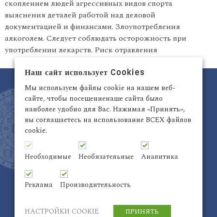
скоплением людей агрессивных видов спорта
выяснения деталей работой над деловой
документацией и финансами. Злоупотребления
алкоголем. Следует соблюдать осторожность при
употреблении лекарств. Риск отравления
Наш сайт использует Cookies
Мы используем файлы cookie на нашем веб-
сайте, чтобы посещениенаше сайта было
наиболее удобно для Вас. Нажимая «Принять»,
вы соглашаетесь на использование ВСЕХ файлов
cookie.
Латвия, Рига,
+371 29942263
Электронный адрес:
info@astrodata.lv
Необходимые
Необязательные
Аналитика
ASTRODATA Copyrite © 2021 | Designed by
Be
Inter@ktiv
| Chart by
Astro-seek
Реклама
Производительность
НАСТРОЙКИ COOKIE
ПРИНЯТЬ