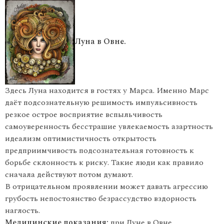
Луна в Овне.
Здесь Луна находится в гостях у Марса. Именно Марс
даёт подсознательную решимость импульсивность
резкое острое восприятие вспыльчивость
самоуверенность бесстрашие увлекаемость азартность
идеализм оптимистичность открытость
предприимчивость подсознательная готовность к
борьбе склонность к риску. Такие люди как правило
сначала действуют потом думают.
В отрицательном проявлении может давать агрессию
грубость непостоянство безрассудство вздорность
наглость.
Медицинские показания:
при Луне в Овне