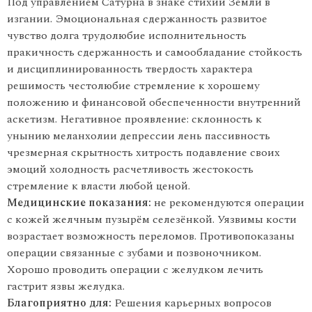
Под управлением Сатурна в знаке стихии Земли в
изгании. Эмоциональная сдержанность развитое
чувство долга трудолюбие исполнительность
пракичность сдержанность и самообладание стойкость
и дисциплинированность твердость характера
решимость честолюбие стремление к хорошему
положению и финансовой обеспеченности внутренний
аскетизм. Негативное проявление: склонность к
унынию меланхолии депрессии лень пассивность
чрезмерная скрытность хитрость подавление своих
эмоций холодность расчетливость жестокость
стремление к власти любой ценой.
Медицинские показания:
не рекомендуются операции
с кожей желчным пузырём селезёнкой. Уязвимы кости
возрастает возможность переломов. Противопоказаны
операции связанные с зубами и позвоночником.
Хорошо проводить операции с желудком лечить
гастрит язвы желудка.
Благоприятно для:
Решения карьерных вопросов