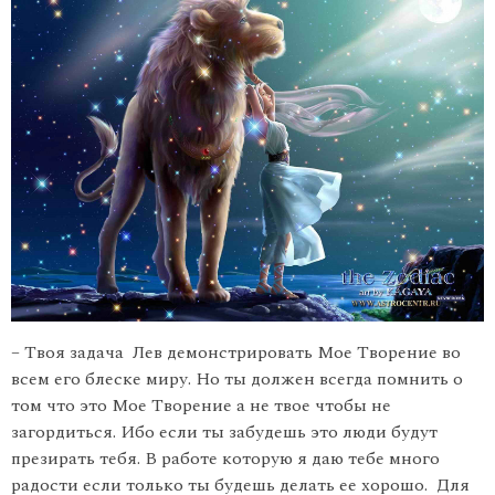
– Твоя задача Лев демонстрировать Мое Творение во
всем его блеске миру. Но ты должен всегда помнить о
том что это Мое Творение а не твое чтобы не
загордиться. Ибо если ты забудешь это люди будут
презирать тебя. В работе которую я даю тебе много
радости если только ты будешь делать ее хорошо. Для