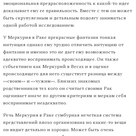
эмоциональная предрасположенность к какой-то идее
доказывает ему ее правильность. Вместе с тем он может
быть скрупу­лезным и детальным подолгу заниматься
одной работой исследо­ванием.
У Меркурия в Раке прекрасные фантазии тонкая
интуиция однако ему трудно отличить интуицию от
фантазии и именно это не дает ему возможность
адекватно воспринимать происходящее. Он также
субъективен как Меркурий в Весах и в оценке
происходящего для него существует разница между
«»своим»» и «»чужим»». Близких знакомых
родственников тех кого он считает своими Рак
оценива­ет иначе по другим критериям и меркам себя
воспринимает неа­декватно.
Речь Меркурия в Раке сумбурная нечеткая система
представ­лений плохо организована но какие-то вещи
он видит детально и хорошо. Может быть очень