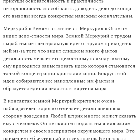
присуши основательность и практичность
неторопливость способ-кость доводить дело до конца
его выводы всегда конкретны надеж­ны окончательны.
Меркурий в Земле в отличие от Меркурия в Огне не
видит цело-стности мира. Земной Меркурий с трудом
вырабатывает централь­ную идею с трудом приходит к
ней из-за того что видит слишком много фактов
детальность мешает его целостному подходу поэтому
ему приходится заимствовать идею которая становится
точкой кон­центрации кристаллизации. Вокруг этой
идеи собираются все на­копленные им факты и
образуется единая целостная картина мира.
В контактах земной Меркурий критичен очень
наблюдателен хорошо отмечает детали внешнюю
сторону поведения. Любой штрих многое может сказать
ему о человеке. Он не склонен поддаваться иллюзиям
конкретен в своем восприятии окружающего мира. Это
наименее субъективный из всех знаков. В контакты