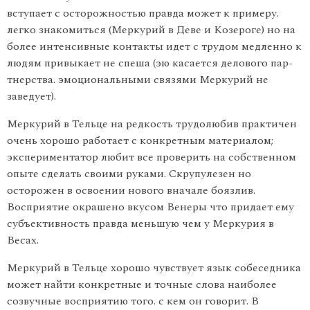
вступает с осто­рожностью правда может к примеру.
легко знакомиться (Меркурий в Деве и Козероге) но на
более интенсивные контакты идет с трудом медленно к
людям привыкает не спеша (эю касается делового пар­
тнерства. эмоциональными связями Меркурий не
заведует).
Меркурий в Тельце на редкость трудолюбив практичен
очень хорошо работает с конкретным материалом;
экспериментатор любит все проверить на собственном
опыте сделать своими руками. Скрупулезен но
осторожен в освоении нового вначале боязлив.
Восприятие окрашено вкусом Венеры что придает ему
субъ­ективность правда меньшую чем у Меркурия в
Весах.
Меркурий в Тельце хорошо чувствует язык собеседника
может найти конкретные и точные слова наиболее
созвучные восприятию того. с кем он говорит. В