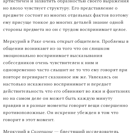
артистичен и захватить образностью своего выражения
но плохо чувствует структуру. Его представление о
предмете состоит из многих отдельных фактов поэтому
ему присуще тонкое до многих деталей знание одной
стороны предмета но он с трудом воспринимает целое.
Меркурий в Раке очень открыт общителен. Проблемы в
общении возникают из-за того что он слишком
эмоционально воспринимает высказывания
собеседников очень чувствителен к ним и
одновременно часто слышит не то что ему говорят при
повторе перевирает сказанное им же. Увлекаясь он
настолько искаженно воспринимает и передает
действительность что его обвиняют во лжи и фантазиях
но на самом деле он может быть каждую минуту
правдив и в разные моменты говорит вещи совершенно
противопо­ложные. Он искренне убежден в том что
говорит в этот момент.
Меркурий в
Скорпионе —
блестящий исследователь