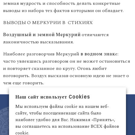
земная мудрость и способ­ность делать конкретные
выводы из набора тех фактов которыми он обладает.
ВЫВОДЫ О МЕРКУРИИ В СТИХИЯХ
Воздушный и земной Меркурий
отличаются
лаконичностью вы­сказывания.
Наиболее разговорчив Меркурий
в водном знак
е:
часто увлекшись разговором он не может остановиться
и повторяет ска­занное по кругу. Огонь любит
поговорить. Воздух высказав основ­ную идею не знает о
чем еще говорить.
Наш сайт использует Cookies
Мы используем файлы cookie на нашем веб-
сайте, чтобы посещениенаше сайта было
наиболее удобно для Вас. Нажимая «Принять»,
вы соглашаетесь на использование ВСЕХ файлов
cookie.
Латвия, Рига,
+371 29942263