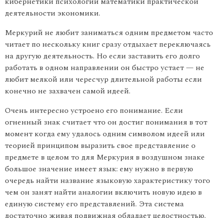
кибернетики психологии математики практической
деятельности экономики.
Меркурий не любит заниматься одним предметом часто
читает по нескольку книг сразу отдыхает переключаясь
на другую деятель­ность. Но если заставить его долго
работать в одном направлении он быстро устает — не
любит мелкой или чересчур длительной работы если
конечно не захвачен самой идеей.
Очень интересно устроено его понимание. Если
огненный знак считает что он достиг понимания в тот
момент когда ему удалось одним символом идеей или
теорией принципом выразить свое представление о
предмете в целом то для Меркурия в воздушном знаке
большое значение имеет язык: ему нужно в первую
очередь найти название языковую характеристику того
чем он занят найти ана­логии включить новую идею в
единую систему его представлений. Эта система
достаточно живая подвижная обладает целостностью.