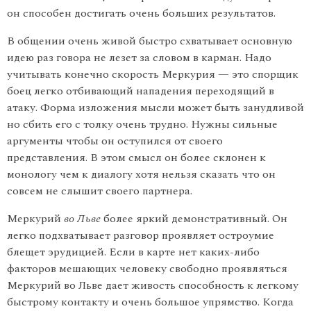
он способен достигать очень больших результатов.
В общении очень живой быстро схватывает основную
идею раз говора не лезет за словом в карман. Надо
учитывать конечно ско­рость Меркурия — это спорщик
боец легко отбивающий нападения переходящий в
атаку. Форма изложения мысли может быть за­нудливой
но сбить его с толку очень трудно. Нужны сильные
аргу­менты чтобы он оступился от своего
представления. В этом смысл он более склонен к
монологу чем к диалогу хотя нельзя сказать что он
совсем не слышит своего партнера.
Меркурий
во Льве
более яркий демонстративный. Он
легко под­хватывает разговор проявляет остроумие
блещет эрудицией. Если в карте нет каких-либо
факторов мешающих человеку свободно проявляться
Меркурий во Льве дает живость способность к легкому
быстрому контакту и очень большое упрямство. Когда