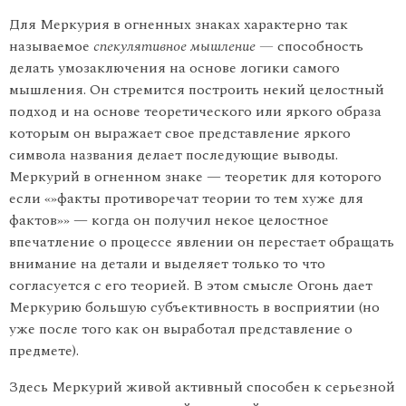
Для Меркурия в огненных знаках характерно так
называемое
спекулятивное мышление —
способность
делать умозаключения на основе логики самого
мышления. Он стремится построить некий це­лостный
подход и на основе теоретического или яркого образа
кото­рым он выражает свое представление яркого
символа названия делает последующие выводы.
Меркурий в огненном знаке — теоретик для которого
если «»факты противоречат теории то тем хуже для
фактов»» — когда он получил некое целостное
впечатление о процессе явлении он перестает обращать
внимание на детали и выделяет только то что
согласуется с его теорией. В этом смысле Огонь дает
Меркурию большую субъективность в восприятии (но
уже после того как он выработал представление о
предмете).
Здесь Меркурий живой активный способен к серьезной