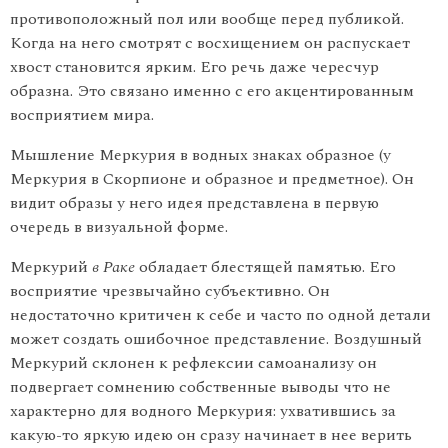
противоположный пол или вообще перед публикой.
Когда на него смотрят с восхищением он распускает
хвост становится ярким. Его речь даже чересчур
образна. Это связа­но именно с его акцентированным
восприятием мира.
Мышление Меркурия в водных знаках образное (у
Меркурия в Скорпионе и образное и предметное). Он
видит образы у него идея представлена в первую
очередь в визуальной форме.
Меркурий
в Раке
обладает блестящей памятью. Его
восприятие чрезвычайно субъективно. Он
недостаточно критичен к себе и часто по одной детали
может создать ошибочное представление. Воздуш­ный
Меркурий склонен к рефлексии самоанализу он
подвергает сомнению собственные выводы что не
характерно для водного Мер­курия: ухватившись за
какую-то яркую идею он сразу начинает в нее верить