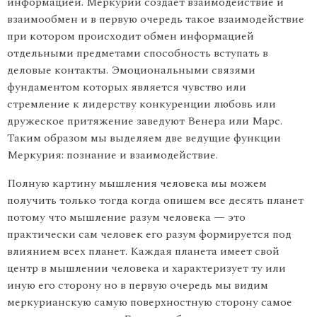
информацией. Меркурий создает взаимодействие и
взаимообмен и в первую очередь такое взаимо­действие
при котором происходит обмен информацией
отдельными предметами способность вступать в
деловые контакты. Эмоциональными связями
фундаментом которых является чувство или
стремление к лидерству конкуренции любовь или
дружеское притяжение заведуют Венера или Марс.
Таким образом мы выде­ляем две ведущие функции
Меркурия: познание и взаимодействие.
Полную картину мышления человека мы можем
получить толь­ко тогда когда опишем все десять планет
потому что мышление разум человека — это
практически сам человек его разум формируется под
влиянием всех планет. Каждая планета имеет свой
центр в мышлении человека и характеризует ту или
иную его сторо­ну но в первую очередь мы видим
меркурианскую самую поверхно­стную сторону самое