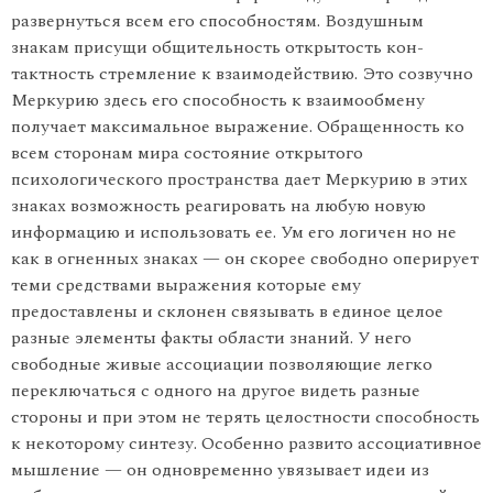
развернуться всем его способно­стям. Воздушным
знакам присущи общительность открытость кон­
тактность стремление к взаимодействию. Это созвучно
Меркурию здесь его способность к взаимообмену
получает максимальное выра­жение. Обращенность ко
всем сторонам мира состояние открытого
психологического пространства дает Меркурию в этих
знаках воз­можность реагировать на любую новую
информацию и использовать ее. Ум его логичен но не
как в огненных знаках — он скорее свободно оперирует
теми средствами выражения которые ему
предоставлены и склонен связывать в единое целое
разные элементы факты области знаний. У него
свободные живые ассоциации позволяющие легко
переключаться с одного на другое видеть разные
стороны и при этом не терять целостности способность
к некоторому синтезу. Осо­бенно развито ассоциативное
мышление — он одновременно увязы­вает идеи из