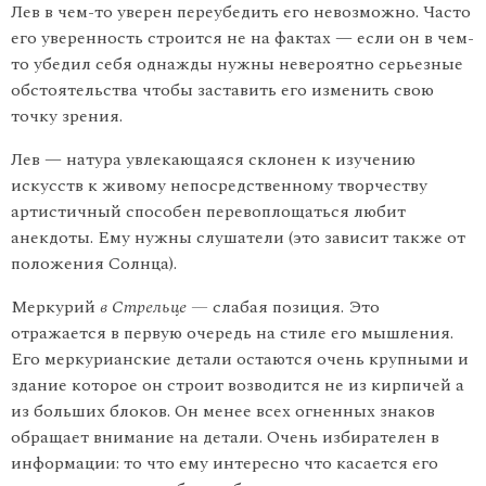
Лев в чем-то уверен переубедить его невозможно. Часто
его уверенность строится не на фактах — если он в чем-
то убедил себя однажды нужны невероятно серьезные
обстоятельства чтобы заставить его изменить свою
точку зрения.
Лев — натура увлекающаяся склонен к изучению
искусств к живому непосредственному творчеству
артистичный способен перевоплощаться любит
анекдоты. Ему нужны слушатели (это зависит также от
положения Солнца).
Меркурий
в Стрельце —
слабая позиция. Это
отражается в пер­вую очередь на стиле его мышления.
Его меркурианские детали оста­ются очень крупными и
здание которое он строит возводится не из кирпичей а
из больших блоков. Он менее всех огненных знаков
обращает внимание на детали. Очень избирателен в
информации: то что ему интересно что касается его