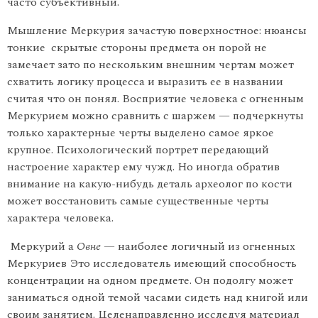
часто субъ­ективный.
Мышление Меркурия зачастую поверхностное: нюансы
тонкие скрытые стороны предмета он порой не
замечает зато по нескольким внешним чертам может
схватить логику процесса и выразить ее в названии
считая что он понял. Восприятие человека с огненным
Меркурием можно сравнить с шаржем — подчеркнуты
только ха­рактерные черты выделено самое яркое
крупное. Психологический портрет передающий
настроение характер ему чужд. Но иногда обратив
внимание на какую-нибудь деталь археолог по кости
может восстановить самые существенные черты
характера человека.
Меркурий а
Овне —
наиболее логичный из огненных
Меркуриев Это исследователь имеющий способность
концентрации на одном предмете. Он подолгу может
заниматься одной темой часами сидеть над книгой или
своим занятием. Целенаправленно исследуя ма­териал