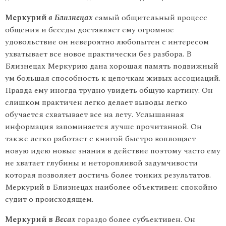
Меркурий
в Близнецах
самый общительный процесс
общения и беседы доставляет ему огромное
удовольствие он невероятно любо­пытен с интересом
ухватывает все новое практически без разбора. В
Близнецах Меркурию дана хорошая память подвижный
ум боль­шая способность к цепочкам живых ассоциаций.
Правда ему иногда трудно увидеть общую картину. Он
слишком практичен легко делает выводы легко
обучается схватывает все на лету. Услышанная
информация запоминается лучше прочитанной. Он
также легко работает с книгой быстро воплощает
новую идею новые знания в действие поэтому часто ему
не хватает глубины и неторопливой задумчивости
которая позволяет достичь более тонких результатов.
Меркурий в Близнецах наиболее объективен: спокойно
судит о происходящем.
Меркурий в
Весах
гораздо более субъективен. Он