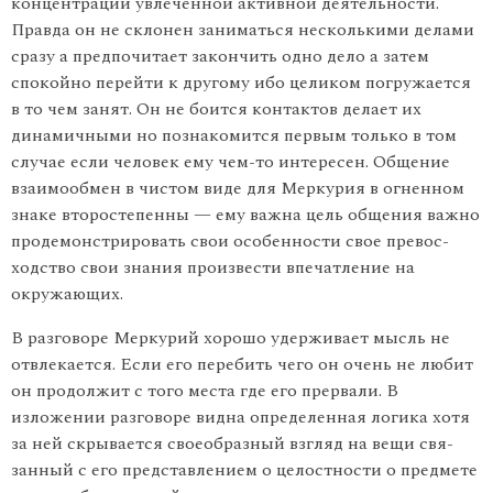
концен­трации увлеченной активной деятельности.
Правда он не склонен заниматься несколькими делами
сразу а предпочитает закончить одно дело а затем
спокойно перейти к другому ибо целиком погру­жается
в то чем занят. Он не боится контактов делает их
динамичными но познакомится первым только в том
случае если человек ему чем-то интересен. Общение
взаимообмен в чистом виде для Меркурия в огненном
знаке второстепенны — ему важна цель общения важно
продемонстрировать свои особенности свое превос­
ходство свои знания произвести впечатление на
окружающих.
В разговоре Меркурий хорошо удерживает мысль не
отвлекает­ся. Если его перебить чего он очень не любит
он продолжит с того места где его прервали. В
изложении разговоре видна определенная логика хотя
за ней скрывается своеобразный взгляд на вещи свя­
занный с его представлением о целостности о предмете