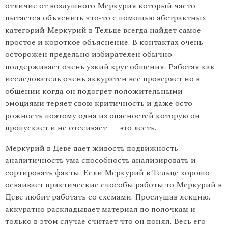
отличие от воздушного Меркурия который часто
пытается объяснить что-то с помощью абстрактных
категорий Меркурий в Тельце всегда найдет самое
простое и короткое объяс­нение. В контактах очень
осторожен предельно избирателен обычно
поддерживает очень узкий круг общения. Работая как
исследователь очень аккуратен все проверяет но в
общении когда он подогрет положительными
эмоциями теряет свою критичность и даже осто­
рожность поэтому одна из опасностей которую он
пропускает и не отсеивает — это лесть.
Меркурий в Деве дает живость подвижность
аналитичность ума способность анализировать и
сортировать факты. Если Мер­курий в Тельце хорошо
осваивает практические способы работы то Меркурий в
Деве любит работать со схемами. Прослушав лекцию.
аккуратно раскладывает материал по полочкам и
только в этом слу­чае считает что он понял. Весь его