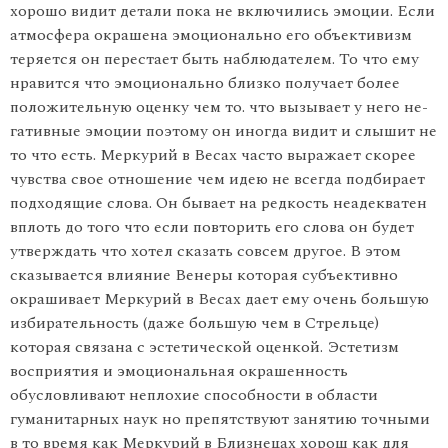
хорошо видит детали пока не включились эмоции. Если
атмосфера окрашена эмоционально его объективизм
теряется он перестает быть наблю­дателем. То что ему
нравится что эмоционально близко получает более
положительную оценку чем то. что вызывает у него не­
гативные эмоции поэтому он иногда видит и слышит не
то что есть. Меркурий в Весах часто выражает скорее
чувства свое отно­шение чем идею не всегда подбирает
подходящие слова. Он бывает на редкость неадекватен
вплоть до того что если повторить его слова он будет
утверждать что хотел сказать совсем другое. В этом
сказывается влияние Венеры которая субъективно
окрашивает Мер­курий в Весах дает ему очень большую
избирательность (даже боль­шую чем в Стрельце)
которая связана с эстетической оценкой. Эстетизм
восприятия и эмоциональная окрашенность
обусловлива­ют неплохие способности в области
гуманитарных наук но препят­ствуют занятию точными
в то время как Меркурий в Близнецах хорош как для