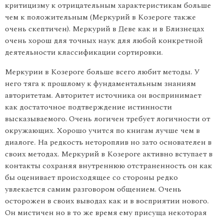
критицизму к отрицательным харак­теристикам больше
чем к положительным (Меркурий в Козероге также
очень скептичен). Меркурий в Деве как и в Близнецах
очень хорош для точных наук для любой конкретной
деятельности классификации сортировки.
Меркурии в Козероге больше всего любит методы. У
него тяга к прошлому к фундаментальным знаниям
авторитетам. Авторитет источника он воспринимает
как достаточное подтверждение истинности
высказываемого. Очень логичен требует логичности от
окружающих. Хорошо учится по книгам лучше чем в
диалоге. На редкость нетороплив но зато основателен в
своих методах. Меркурий в Козероге активно вступает в
контакты сохраняя внутреннюю отстраненность он как
бы оценивает происходящее со стороны редко
увлекается самим разговором общением. Очень
осторожен в своих выводах как и в восприятии нового.
Он мистичен но в то же время ему присуща некоторая