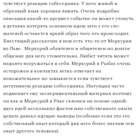
чувствует реакцию собеседника. У него живой и
образный язык хорошая память. Очень подробно
описывая какой-то предмет событие он может утонуть
в деталях потерять основную идею зато у его слу­
шателей останется яркий образ того что происходит.
Блестящий рассказчик в нем есть что-то от Меркурия
во Льве. Меркурий обаятелен и общителен но долгое
общение для него утомительно. Любит читать может
надолго погружаться в себя. Меркурий в Рыбах очень
осторожен в контактах легко отвечает на
положительное но замыкается если чувствует
негативную реакцию собеседника. Интуиция часто
подменяет ему эксперимен­тальный материал поэтому
он как и Меркурий в Раке склонен на основе одной-
двух идей нескольких фактов или собственного опыта
делать далеко идущие выводы (особенно если это его
собственный опыт который для него более значим чем
опыт другого человека).