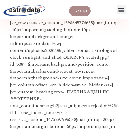
ВХОД
[vc_row css=».vc_custom_1598645776655{margin-top:
-10px !important;padding-bottom: 10px
!important;background-image:
url(https://astrodata.lv/wp-
content/uploads/2020/08/golden-zodiac-astrological-
clock-sunlight-and-shad-QLKR6PY-scaled.jpg?
id=3389) !important;background-position: center
!important;background-repeat: no-repeat
!important;background-size: cover !important;}»]
[vc_column offset=»vc_hidden-sm vc_hidden-xs»]
[vc_custom_heading text=»ПУБЛИКАЦИИ ПО
ЭЗОТЕРИКЕ»
font_container=»tag:h2|text_align:center|color:%23f
fffff» use_theme_fonts=»yes»
css=».vc_custom_1675297996380{margin-top: 200px
!important;margin-bottom: 50px !important;margin-