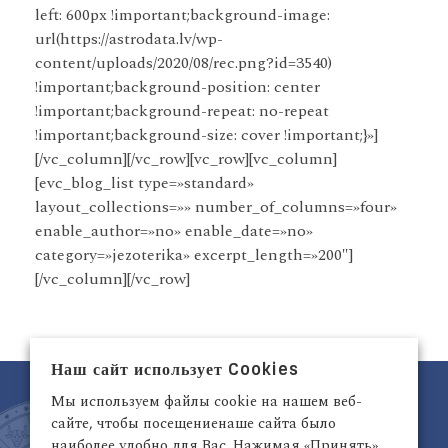
left: 600px !important;background-image:
url(https://astrodata.lv/wp-
content/uploads/2020/08/rec.png?id=3540)
!important;background-position: center
!important;background-repeat: no-repeat
!important;background-size: cover !important;}»]
[/vc_column][/vc_row][vc_row][vc_column]
[evc_blog_list type=»standard»
layout_collections=»» number_of_columns=»four»
enable_author=»no» enable_date=»no»
category=»jezoterika» excerpt_length=»200″]
[/vc_column][/vc_row]
Наш сайт использует Cookies
Мы используем файлы cookie на нашем веб-
сайте, чтобы посещениенаше сайта было
наиболее удобно для Вас. Нажимая «Принять»,