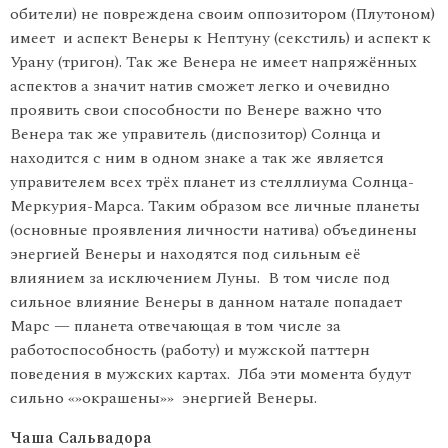
обители) не повреждена своим оппозитором (Плутоном)
имеет и аспект Венеры к Нептуну (секстиль) и аспект к
Урану (тригон). Так же Венера не имеет напряжённых
аспектов а значит натив сможет легко и очевидно
проявить свои способности по Венере важно что
Венера так же управитель (диспозитор) Солнца и
находится с ним в одном знаке а так же является
управителем всех трёх планет из стелллиума Солнца-
Меркурия-Марса. Таким образом все личные планеты
(основные проявления личности натива) объединены
энергией Венеры и находятся под сильным её
влиянием за исключением Луны. В том числе под
сильное влияние Венеры в данном натале попадает
Марс — планета отвечающая в том числе за
работоспособность (работу) и мужской паттерн
поведения в мужских картах. Лба эти момента будут
сильно «»окрашены»» энергией Венеры.
Чаша Сальвадора