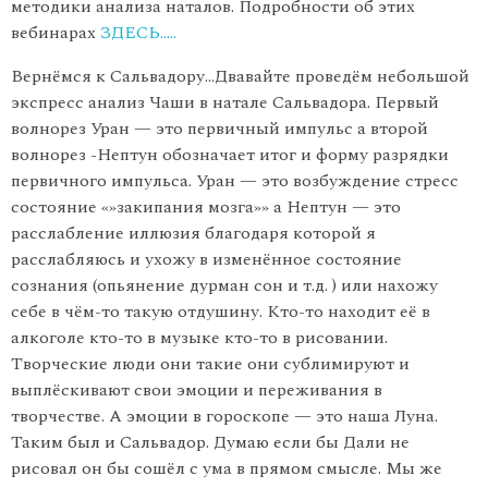
методики анализа наталов. Подробности об этих
вебинарах
ЗДЕСЬ…..
Вернёмся к Сальвадору…Двавайте проведём небольшой
экспресс анализ Чаши в натале Сальвадора. Первый
волнорез Уран — это первичный импульс а второй
волнорез -Нептун обозначает итог и форму разрядки
первичного импульса. Уран — это возбуждение стресс
состояние «»закипания мозга»» а Нептун — это
расслабление иллюзия благодаря которой я
расслабляюсь и ухожу в изменённое состояние
сознания (опьянение дурман сон и т.д. ) или нахожу
себе в чём-то такую отдушину. Кто-то находит её в
алкоголе кто-то в музыке кто-то в рисовании.
Творческие люди они такие они сублимируют и
выплёскивают свои эмоции и переживания в
творчестве. А эмоции в гороскопе — это наша Луна.
Таким был и Сальвадор. Думаю если бы Дали не
рисовал он бы сошёл с ума в прямом смысле. Мы же