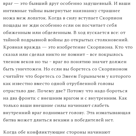
враг — это бывший друг особенно задушевный. И ваши
интимные тайны вывернутые наизнанку страшнее
ножа меж лопаток. Когда в силу вступает Скорпион
пощады не жди особенно если он посчитает себя
обиженным или обделенным. В ход пускается все: от
тайной подрывной войны до открытых столкновений.
Кровная вражда — это изобретение Скорпиона. Кто что
сказал или сделал никто не помнит – все покрылось
тленом веков но ты – враг по понятию значит должен
быть уничтожен. Но если вы боретесь со Скорпионом
считайте что боретесь со Змеем Горынычем у которого
как известно вместо одной отрубленной головы
отрастало две. Почему две? Потому что надо бороться
на два фронта: с внешним врагом и с внутренним. Как
только ваши внешние силы начинают слабеть
внутренний враг поднимает голову. Эта изматывающая
битва может длиться веками а победителей нет.
Когда обе конфликтующие стороны начинают