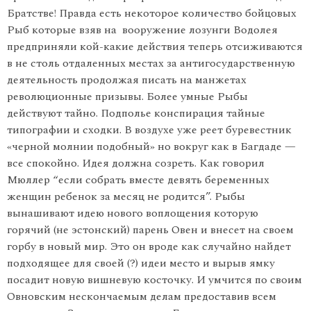
Братстве! Правда есть некоторое количество бойцовых
Рыб которые взяв на вооружение лозунги Водолея
предприняли кой-какие действия теперь отсиживаются
в не столь отдаленных местах за антигосударственную
деятельность продолжая писать на манжетах
революционные призывы. Более умные Рыбы
действуют тайно. Подполье конспирация тайные
типографии и сходки. В воздухе уже реет буревестник
«черной молнии подобный» но вокруг как в Багдаде —
все спокойно. Идея должна созреть. Как говорил
Мюллер “если собрать вместе девять беременных
женщин ребенок за месяц не родится”. Рыбы
вынашивают идею нового воплощения которую
горячий (не эстонский) парень Овен и внесет на своем
горбу в новый мир. Это он вроде как случайно найдет
подходящее для своей (?) идеи место и вырыв ямку
посадит новую вишневую косточку. И умчится по своим
Овновским нескончаемым делам предоставив всем