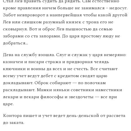
Стал Лев править судить да рядить. Сам естественно
кроме правления ничем больше не занимался – недосуг.
Забот невпроворот а наипервейшая чтобы какой другой
Лев или слишком разумный князек с трона его не
сковырнул. Вот и оброс Лев пышностью да семью
заборами со ста запорами. До царя простому люду не
добраться…
Дева на службу взошла. Слуг и служак у царя немеряно:
казначеи и писари стража и придворная челядь
ключники и воины да всех и не счесть. Все считают
всему учет ведут дебет с кредитом сводят царю
докладывают. Оброк собирают — по полочкам
раскладывают. Мамки няньки советники наместники
лекари и пекари философы и звездочеты — все при
царе.
Контора пишет и учет ведет день-деньской от рассвета
до заката.