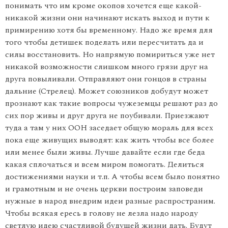
понимать что им кроме окопов хочется еще какой-
никакой жизни они начинают искать выход и пути к
примирению хотя бы временному. Надо же время для
того чтобы детишек поделать или пересчитать да и
силы восстановить. Но напрямую помириться уже нет
никакой возможности слишком много грязи друг на
друга повыливали. Отправляют они гонцов в страны
дальние (Стрелец). Может союзников добудут может
прознают как такие вопросы чужеземцы решают раз до
сих пор живы и друг друга не поубивали. Приезжают
туда а там у них ООН заседает общую мораль для всех
пока еще живущих выводят: как жить чтобы все более
или менее были живы. Лучше давайте если где беда
какая сплочаться и всем миром помогать. Делиться
достижениями науки и т.п. А чтобы всем было понятно
и грамотным и не очень церкви построим заповеди
нужные в народ внедрим идеи разные распространим.
Чтобы всякая ересь в голову не лезла надо народу
светлую идею счастливой будущей жизни дать. Будут