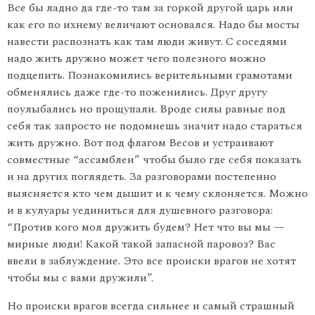
Все бы ладно да где-то там за горкой другой царь или
как его по ихнему величают основался. Надо бы мосты
навести распознать как там люди живут. С соседями
надо жить дружно может чего полезного можно
подцепить. Познакомились верительными грамотами
обменялись даже где-то поженились. Друг другу
поулыбались но прощупали. Вроде силы равные под
себя так запросто не подомнешь значит надо стараться
жить дружно. Вот под флагом Весов и устраивают
совместные “ассамблеи” чтобы было где себя показать
и на других поглядеть. За разговорами постепенно
выясняется кто чем дышит и к чему склоняется. Можно
и в кулуары уединиться для душевного разговора:
“Против кого мол дружить будем? Нет что вы мы —
мирные люди! Какой такой запасной паровоз? Вас
ввели в заблуждение. Это все происки врагов не хотят
чтобы мы с вами дружили”.
Но происки врагов всегда сильнее и самый страшный