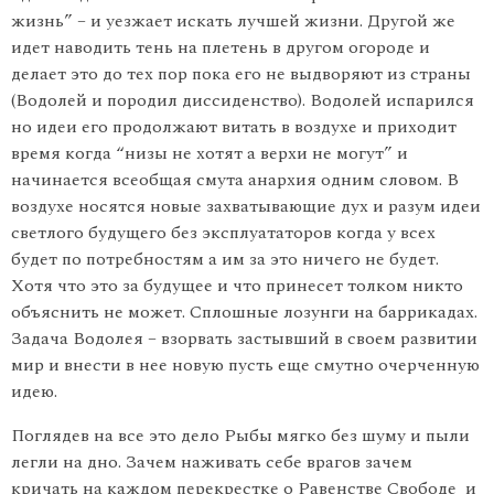
жизнь” – и уезжает искать лучшей жизни. Другой же
идет наводить тень на плетень в другом огороде и
делает это до тех пор пока его не выдворяют из страны
(Водолей и породил диссиденство). Водолей испарился
но идеи его продолжают витать в воздухе и приходит
время когда “низы не хотят а верхи не могут” и
начинается всеобщая смута анархия одним словом. В
воздухе носятся новые захватывающие дух и разум идеи
светлого будущего без эксплуататоров когда у всех
будет по потребностям а им за это ничего не будет.
Хотя что это за будущее и что принесет толком никто
объяснить не может. Сплошные лозунги на баррикадах.
Задача Водолея – взорвать застывший в своем развитии
мир и внести в нее новую пусть еще смутно очерченную
идею.
Поглядев на все это дело Рыбы мягко без шуму и пыли
легли на дно. Зачем наживать себе врагов зачем
кричать на каждом перекрестке о Равенстве Свободе и