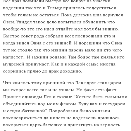
Все враз поумнели быстро все вокруг на участки
поделили так что и Тельцу пришлось подсуетиться
чтобы голым не остаться. Пока дележка шла вернулся
Овен. Увидел такое дело попытался объяснить что
вообще-то это его идея отдайте мол хотя бы вишню.
Быстро совет рода собрали всех поспрошали кто и
когда видел Овна с его вишней. И порешили что Овна
тут не стояло так что извини парень мало ли кто чего
наплетет… И зажили родами. Там бояре там князья кто
мудреней придумает. Как и в каждой семье иногда
ссорились прямо до драк доходило.
Что явилось тому причиной что Лев вдруг стал царем
мы скорее всего так и не узнаем. Но факт есть факт.
Пришел однажды Лев и сказал: “Хотите быть сильными
объединяйтесь под моим флагом. Буду вам и государем
и отцом-батюшкой”. Попробовали было князьки
покочевряжиться да ничего не поделаешь пришлось
покориться царю-батюшке и присягнуть на верность.