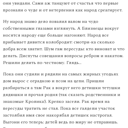
они увидали. Сами аж танцуют от счастья что первые
прознали о чуде и от нетерпения как народ среагирует.
Ну народ знамо дело повалил валом на чудо
собственными глазами взглянуть. А Близнецы вокруг
носятся народу еще больше нагоняют. Народ все
прибывает дивится колобродит: смотри-ка сколько
добра всем хватит. Шум гам пересуды: кто виноват и что
делать. Диспуты совещания вопросы ребром и накатом.
Решили делить по-честному. Глядь…
Пока они судили и рядили на самых жирных угодьях
дом вырос с оградкою и псом на цепи. Пришли
разбираться а там Рак а вокруг него детишки тетушки
дядюшки и прочая родня (так сказать родственники и
знакомые Кролика!). Крепко засели. Рак время на
пересуды тратить не стал. Пока все галдели участок
застолбил имя свое накорябал детишек настрогал.
Выгони его теперь: детей ведь по миру не отправишь.