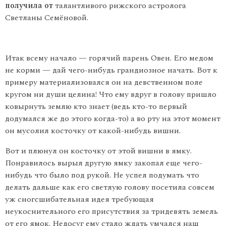
получила от
талантливого рижского астролога
Светланы Семёновой.
Итак всему начало — горячий парень Овен. Его медом
не корми — дай чего-нибудь грандиозное начать. Вот к
примеру материализовался он на девственном поле
кругом ни души целина! Что ему вдруг в голову пришло
ковырнуть землю кто знает (ведь кто-то первый
додумался же до этого когда-то) а во рту на этот момент
он мусолил косточку от какой-нибудь вишни.
Вот и плюнул он косточку от этой вишни в ямку.
Понравилось вырыл другую ямку закопал еще чего-
нибудь что было под рукой. Не успел подумать что
делать дальше как его светлую голову посетила совсем
уж сногсшибательная идея требующая
неукоснительного его присутствия за тридевять земель
от его ямок. Недосуг ему стало ждать умчался наш