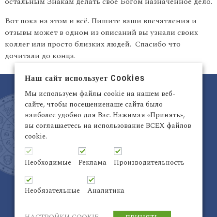
остальным Знакам делать свое Богом назначенное дело.
Вот пока на этом и всё. Пишите ваши впечатления и
отзывы может в одном из описаний вы узнали своих
коллег или просто близких людей. Спасибо что
дочитали до конца.
Наш сайт использует Cookies
Мы используем файлы cookie на нашем веб-
сайте, чтобы посещениенаше сайта было
наиболее удобно для Вас. Нажимая «Принять»,
вы соглашаетесь на использование ВСЕХ файлов
cookie.
Латвия, Рига,
+371 29942263
Электронный адрес:
info@astrodata.lv
Необходимые
Реклама
Производительность
ASTRODATA Copyrite © 2021 | Designed by
Be
Inter@ktiv
| Chart by
Astro-seek
Необязательные
Аналитика