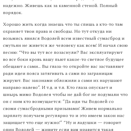
надежно. Живешь как за каменной стеной. Полный
порядок.
Хорошо жить когда знаешь что ты спишь а кто-то там
охраняет твои права и свободы. Но тут откуда ни
возьмись явился Водолей всем известный сумасброд и
смутьян не живется же человеку как всем! И начал свою
песню: “Что вы тут все позаснули? Вас эксплуатируют
во все боки кровь вашу пьют какое-то светлое будущее
обещают а сами… Вы глаза-то откройте вас заставляют
ради идеи пояса затягивать а сами по заграницам
жируют. Вас законами обложили а сами их нарушают
направо-налево”. И т.д. и т.п. Кто глаза опускает и
шнырь мимо Водолея чтобы не дай бог не подумали что
он с ним кто возмущается: ”Да иди ты Водолей со
своми сумасбродными призывами! Живем нормально
зарплату получаем регулярно то и это имеем закон нас
защищает что еще нужно!” “Ну и ладушки — говорит
один Водолей — живите если вам нравится такая