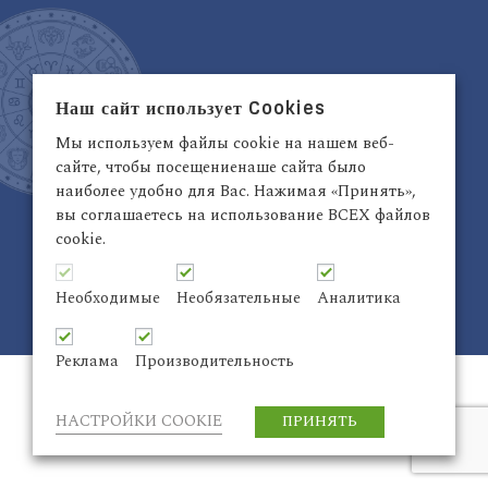
Наш сайт использует Cookies
Латвия, Рига,
+371 29942263
Электронный адрес:
info@astrodata.lv
Мы используем файлы cookie на нашем веб-
сайте, чтобы посещениенаше сайта было
ASTRODATA Copyrite © 2021 | Designed by
Be
наиболее удобно для Вас. Нажимая «Принять»,
Inter@ktiv
| Chart by
Astro-seek
вы соглашаетесь на использование ВСЕХ файлов
cookie.
Необходимые
Необязательные
Аналитика
ASTRODATA Copyrite © 2024 Все права защищены
Реклама
Производительность
НАСТРОЙКИ COOKIE
ПРИНЯТЬ