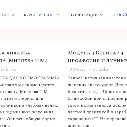
ЕНИЕ
КУРСЫ И ЦЕНЫ
ПУБЛИКАЦИИ
ОНЛАЙ
а анализа
Модуль 4 Вебинар 4
а (Митяева Т.М.)
Профессия и лунны
от
Erika
10.09.2020
от
Erika
ЕТАЦИЯ КОСМОГРАММЫ
Запрос: натив занимается 
смограммы рекомендуется
женских аксессуаров (брош
по плану. Митяева Т.М.
браслеты и т.д.). Долгое вр
т этот материал для
было хобби при основной 
заочников в учебных целях.
затем натив занялся искл
ная оценка внешнего вида
частной практикой и зараб
мы. Описать общую форму
украшениях"". На определё
га ...
жизни нас ...