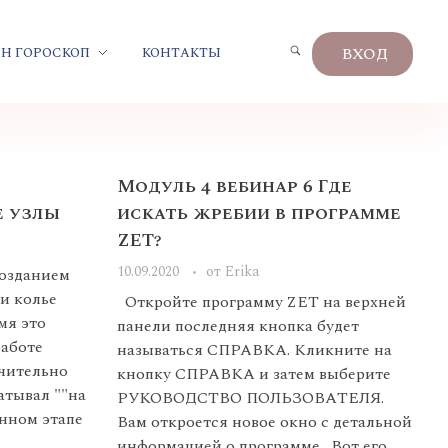
ВХОД
Н ГОРОСКОП
КОНТАКТЫ
Модуль 4 вебинар 6 Где
е узлы
искать жребии в программе
ZET?
10.09.2020
от
Erika
созданием
и колье
Откройте программу ZET на верхней
емя это
панели последняя кнопка будет
работе
называться СПРАВКА. Кликните на
ючительно
кнопку СПРАВКА и затем выберите
атывал ""на
РУКОВОДСТВО ПОЛЬЗОВАТЕЛЯ.
нном этапе
Вам откроется новое окно с детальной
информацией о программе. Вот его