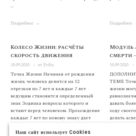
...
Подробнее
Подробнее
Колесо Жизни: расчёты
Модуль 4
скорость движения
смерти 
10.09.2020
от
Erika
10.09.2020
Точка Жизни Начиная от рождения
ДОПОЛНИ
жизнь человека делится на 12
ТЕМЕ Точка
отрезков по 7 лет и каждые 7 лет
жизни мог
ведущим становится определенный
равнозначн
знак Зодиака вопросы которого и
давать бол
встают перед человеком. Прохождение
ходу своег
каждые 7 лет по новому знаку дает
делать асп
возможность человеку ...
планетам. Т
Наш сайт использует Cookies