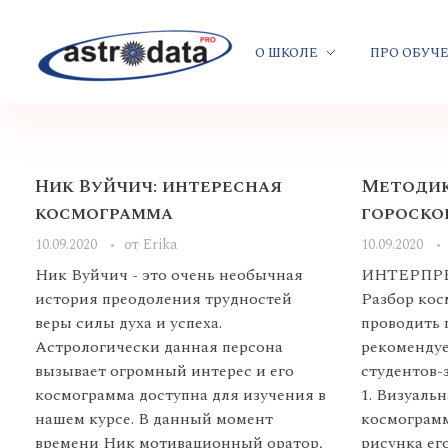
О ШКОЛЕ
ПРО ОБУЧ
Ник Вуйчич: интересная
Методик
космограмма
гороскоп
10.09.2020
от
Erika
10.09.2020
Ник Вуйчич - это очень необычная
ИНТЕРПР
история преодоления трудностей
Разбор ко
веры силы духа и успеха.
проводить 
Астрологически данная персона
рекомендуе
вызывает огромный интерес и его
студентов-
космограмма доступна для изучения в
1. Визуаль
нашем курсе. В данный момент
космограм
времени Ник мотивационный оратор,
рисунка его 