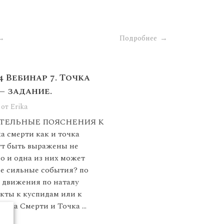
Подробнее
 Вебинар 7. Точка
— задание.
от
Erika
ТЕЛЬНЫЕ ПОЯСНЕНИЯ К
 смерти как и точка
ут быть выражены не
о и одна из них может
ее сильные события? по
о движения по наталу
екты к куспидам или к
очка Смерти и Точка ...