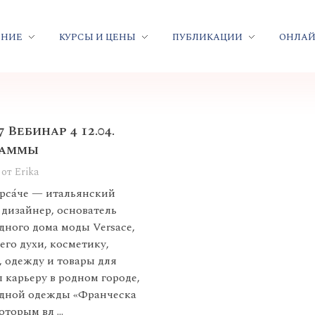
ЕНИЕ
КУРСЫ И ЦЕНЫ
ПУБЛИКАЦИИ
ОНЛАЙ
 Вебинар 4 12.04.
раммы
от
Erika
рса́че — итальянский
 дизайнер, основатель
ного дома моды Versace,
го духи, косметику,
, одежду и товары для
л карьеру в родном городе,
одной одежды «Франческа
оторым вл ...