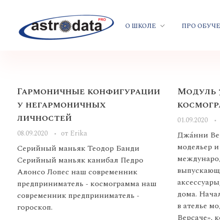
О ШКОЛЕ
ПРО ОБУЧ
Гармоничные конфигурации
Модуль 7
у негармоничных
космог
личностей
01.09.2020
08.09.2020
от
Erika
Джа́нни Ве
модельер и
Серийный маньяк Теодор Банди
международ
Серийный маньяк канибал Педро
выпускающе
Алонсо Лопес наш современник
аксессуары
предприниматель - космограмма наш
дома. Нача
современник предприниматель -
в ателье м
гороскоп.
Версаче», к