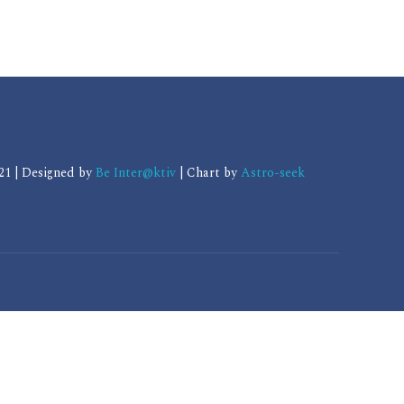
1 | Designed by
Be Inter@ktiv
| Chart by
Astro-seek