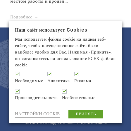
местом работы и проявл ...
Подробнее
Наш сайт использует Cookies
Мы используем файлы cookie на нашем веб-
сайте, чтобы посещениенаше сайта было
наиболее удобно для Вас. Нажимая «Принять»,
вы соглашаетесь на использование ВСЕХ файлов
cookie.
Латвия, Рига,
+371 29942263
Электронный адрес:
info@astrodata.lv
Необходимые
Аналитика
Реклама
ASTRODATA Copyrite © 2021 | Designed by
Be
Inter@ktiv
| Chart by
Astro-seek
Производительность
Необязательные
НАСТРОЙКИ COOKIE
ПРИНЯТЬ
ASTRODATA Copyrite © 2024 Все права защищены