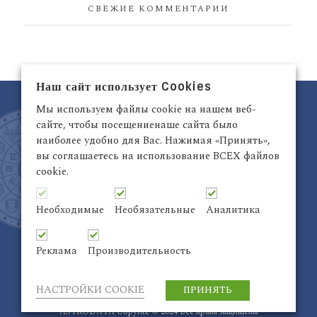
СВЕЖИЕ КОММЕНТАРИИ
Наш сайт использует Cookies
Мы используем файлы cookie на нашем веб-
сайте, чтобы посещениенаше сайта было
наиболее удобно для Вас. Нажимая «Принять»,
вы соглашаетесь на использование ВСЕХ файлов
cookie.
Латвия, Рига,
+371 29942263
Электронный адрес:
info@astrodata.lv
Необходимые
Необязательные
Аналитика
ASTRODATA Copyrite © 2021 | Designed by
Be
Inter@ktiv
| Chart by
Astro-seek
Реклама
Производительность
НАСТРОЙКИ COOKIE
ПРИНЯТЬ
ASTRODATA Copyrite © 2024 Все права защищены