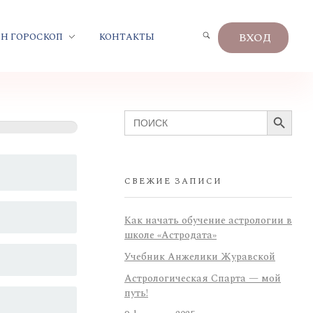
ВХОД
Н ГОРОСКОП
КОНТАКТЫ
Search Button
Search
for:
СВЕЖИЕ ЗАПИСИ
Как начать обучение астрологии в
школе «Астродата»
Учебник Анжелики Журавской
Астрологическая Спарта — мой
путь!