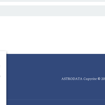
ы
е
ASTRODATA Copyrite © 202