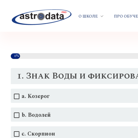
О ШКОЛЕ
ПРО ОБУЧ
0%
1. Знак Воды и фиксиров
a. Козерог
b. Водолей
c. Скорпион