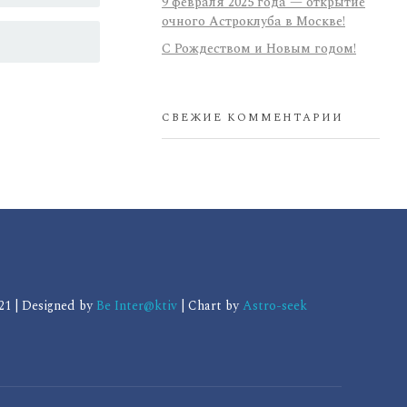
9 февраля 2025 года — открытие
очного Астроклуба в Москве!
С Рождеством и Новым годом!
СВЕЖИЕ КОММЕНТАРИИ
1 | Designed by
Be Inter@ktiv
| Chart by
Astro-seek