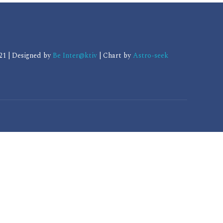
1 | Designed by
Be Inter@ktiv
| Chart by
Astro-seek