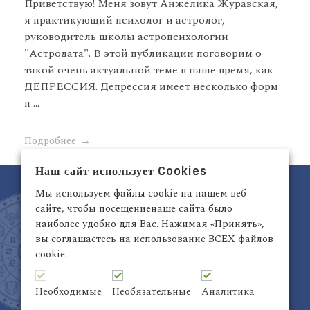
Приветствую! Меня зовут Анжелика Журавская,
я практикующий психолог и астролог,
руководитель школы астропсихологии
"Астродата". В этой публикации поговорим о
такой очень актуальной теме в наше время, как
ДЕПРЕССИЯ. Депрессия имеет несколько форм
п ...
Подробнее
Наш сайт использует Cookies
Мы используем файлы cookie на нашем веб-
сайте, чтобы посещениенаше сайта было
наиболее удобно для Вас. Нажимая «Принять»,
вы соглашаетесь на использование ВСЕХ файлов
cookie.
Латвия, Рига,
+371 29942263
Электронный адрес:
info@astrodata.lv
Необходимые
Необязательные
Аналитика
ASTRODATA Copyrite © 2021 | Designed by
Be