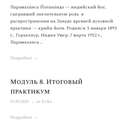
Парамаха́нса Йогана́нда — индийский йог,
сыгравший значительную роль в
распространении на Западе древней духовной
практики — крийя-йоги. Родился: 5 января 1893
г., Горакхпур, Индия Умер: 7 марта 1952 г.,
Парамаханса ...
Подробнее
Модуль 8. Итоговый
практикум
01.09.2020
от
Erika
Подробнее