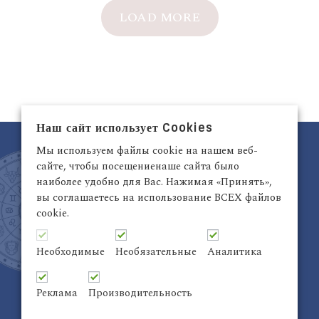
LOAD MORE
Наш сайт использует Cookies
Мы используем файлы cookie на нашем веб-
сайте, чтобы посещениенаше сайта было
наиболее удобно для Вас. Нажимая «Принять»,
вы соглашаетесь на использование ВСЕХ файлов
cookie.
Латвия, Рига,
+371 29942263
Электронный адрес:
info@astrodata.lv
Необходимые
Необязательные
Аналитика
ASTRODATA Copyrite © 2021 | Designed by
Be
Inter@ktiv
| Chart by
Astro-seek
Реклама
Производительность